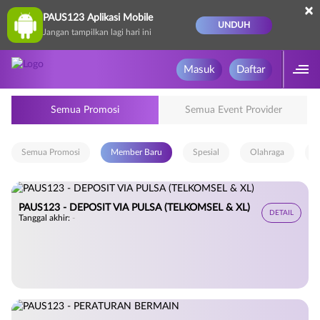
×
PAUS123 Aplikasi Mobile
UNDUH
Jangan tampilkan lagi hari ini
Masuk
Daftar
Semua Promosi
Semua Event Provider
Semua Promosi
Member Baru
Spesial
Olahraga
L
PAUS123 - DEPOSIT VIA PULSA (TELKOMSEL & XL)
DETAIL
Tanggal akhir:
-