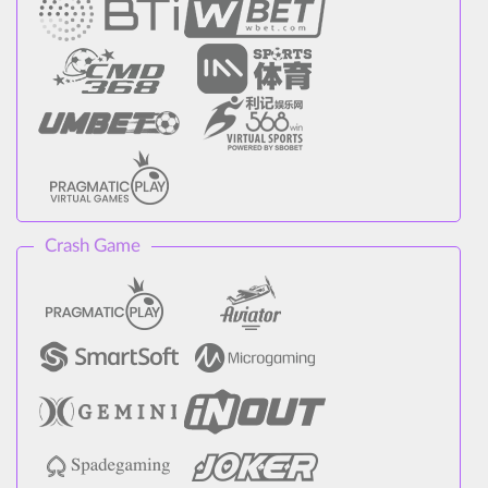
Crash Game