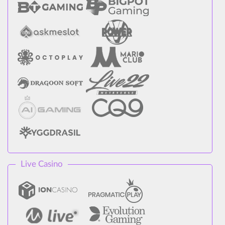
Live Casino