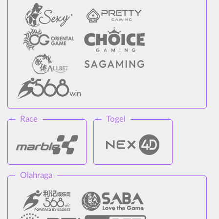
Race
Togel
Olahraga