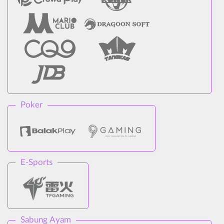
Poker
E-Sports
Sabung Ayam