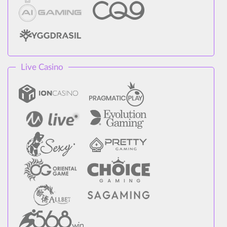
Live Casino