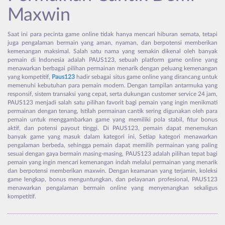
Maxwin
Saat ini para pecinta game online tidak hanya mencari hiburan semata, tetapi
juga pengalaman bermain yang aman, nyaman, dan berpotensi memberikan
kemenangan maksimal. Salah satu nama yang semakin dikenal oleh banyak
pemain di Indonesia adalah PAUS123, sebuah platform game online yang
menawarkan berbagai pilihan permainan menarik dengan peluang kemenangan
yang kompetitif,
Paus123
hadir sebagai situs game online yang dirancang untuk
memenuhi kebutuhan para pemain modern. Dengan tampilan antarmuka yang
responsif, sistem transaksi yang cepat, serta dukungan customer service 24 jam,
PAUS123 menjadi salah satu pilihan favorit bagi pemain yang ingin menikmati
permainan dengan tenang, Istilah permainan cantik sering digunakan oleh para
pemain untuk menggambarkan game yang memiliki pola stabil, fitur bonus
aktif, dan potensi payout tinggi. Di PAUS123, pemain dapat menemukan
banyak game yang masuk dalam kategori ini, Setiap kategori menawarkan
pengalaman berbeda, sehingga pemain dapat memilih permainan yang paling
sesuai dengan gaya bermain masing-masing, PAUS123 adalah pilihan tepat bagi
pemain yang ingin mencari kemenangan indah melalui permainan yang menarik
dan berpotensi memberikan maxwin. Dengan keamanan yang terjamin, koleksi
game lengkap, bonus menguntungkan, dan pelayanan profesional, PAUS123
menawarkan pengalaman bermain online yang menyenangkan sekaligus
kompetitif.