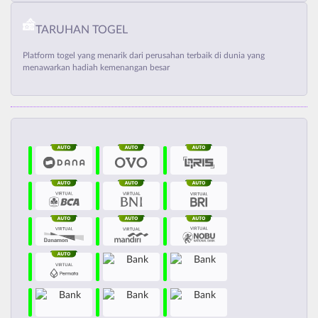
TARUHAN TOGEL
Platform togel yang menarik dari perusahan terbaik di dunia yang
menawarkan hadiah kemenangan besar