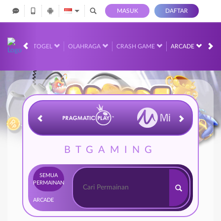
MASUK
DAFTAR
RACE
TOGEL
OLAHRAGA
CRASH GAME
ARCADE
PO
BTGAMING
SEMUA
PERMAINAN
ARCADE