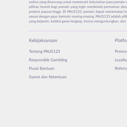
online yang dirancang untuk memenuhi kebutuhan para pemain mo
pilihan favorit bagi pemain yang ingin menikmati permainan den
potensi payout tinggi. Di PAUS123, pemain dapat menemukan ba
sesuai dengan gaya bermain masing-masing, PAUS123 adalah pil
yang terjamin, koleksi game lengkap, bonus menguntungkan, dan
Kebijaksanaan
Platf
Tentang PAUS123
Promos
Responsible Gambling
Loyalty
Pusat Bantuan
Referra
Syarat dan Ketentuan