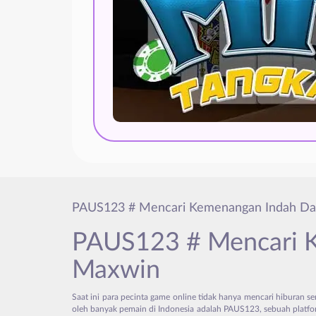
PAUS123 # Mencari Kemenangan Indah Da
PAUS123 # Mencari K
Maxwin
Saat ini para pecinta game online tidak hanya mencari hiburan
oleh banyak pemain di Indonesia adalah PAUS123, sebuah platf