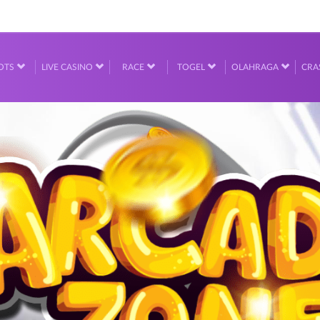
OTS
LIVE CASINO
RACE
TOGEL
OLAHRAGA
CRA