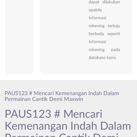
dapat dilakukan
apabila
informasi
rekening tertuju
berbeda seperti
informasi
rekening pada
database kami.
PAUS123 # Mencari Kemenangan Indah Dalam
Permainan Cantik Demi Maxwin
PAUS123 # Mencari
Kemenangan Indah Dalam