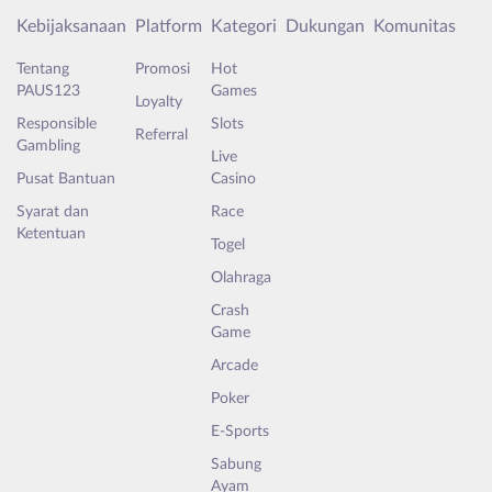
Kebijaksanaan
Platform
Kategori
Dukungan
Komunitas
Tentang
Promosi
Hot
PAUS123
Games
Loyalty
Responsible
Slots
Referral
Gambling
Live
Pusat Bantuan
Casino
Syarat dan
Race
Ketentuan
Togel
Olahraga
Crash
Game
Arcade
Poker
E-Sports
Sabung
Ayam