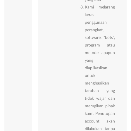
Kami melarang
keras
penggunaan
perangkat,
software, "bots",
program atau
metode apapun
yang
diaplikasikan
untuk
menghasilkan
taruhan yang
tidak wajar dan
merugikan pihak
kami. Penutupan
account akan
dilakukan tanpa