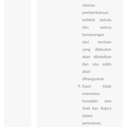
adanya
pemberitahuan
terlebih dahulu
dan semua
kemenangan
dari taruhan
yang dilakukan
akan dibatalkan
dan sisa saldo
akan
dihanguskan.
Kami tidak
menerima
komplain atas
Void dan Reject
dalam
permainan,