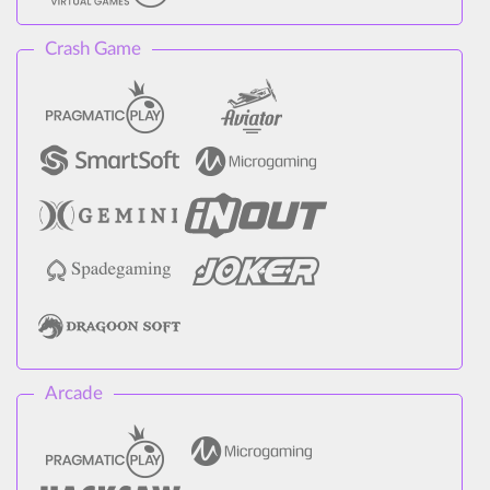
Crash Game
Arcade