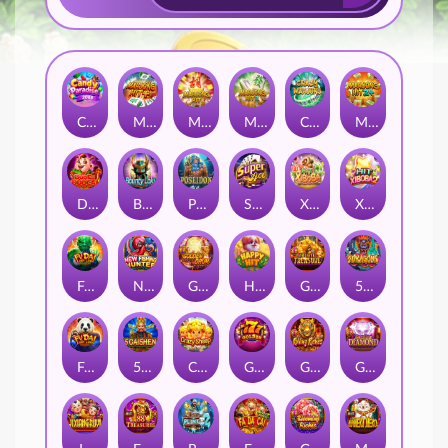
Candy Paradise 2048
Mahjong Hit +
Mahjong Hit
Mahjong Hit 2
Crazy Mahjong
Mahjong Hit 2+
DuoFuDuoCai
Bounty Loki
Poseidon
Super Ace
XiBoBa Hit
XiBoBa Hit2
Fu Dai Lian Lian-Dragon
New-Fishing Hunter
G-GoldenDrum
Happy Hit
G-InfiniteTreasure
5 Dragons(H5)
Fu Dai Lian Lian-Panda
5 CaiShen(H5)
Crazy Sheep
Golden 777(H5)
G-RollingRiches
G-DazzlingDiamond