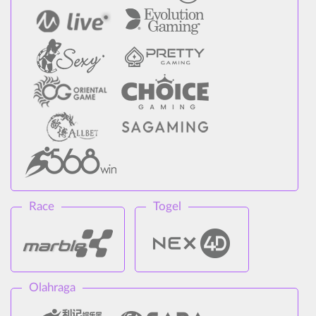
Race
Togel
Olahraga