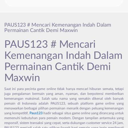
PAUS123 # Mencari Kemenangan Indah Dalam
Permainan Cantik Demi Maxwin
PAUS123 # Mencari
Kemenangan Indah Dalam
Permainan Cantik Demi
Maxwin
Saat ini para pecinta game online tidak hanya mencari hiburan semata, tetapi
juga pengalaman bermain yang aman, nyaman, dan berpotensi memberikan
kemenangan maksimal. Salah satu nama yang semakin dikenal oleh banyak
pemain di Indonesia adalah PAUS123, sebuah platform game online yang
menawarkan berbagai pilihan permainan menarik dengan peluang kemenangan
yang kompetitif,
Paus123
hadir sebagai situs game online yang dirancang untuk
memenuhi kebutuhan para pemain modern. Dengan tampilan antarmuka yang
responsif, sistem transaksi yang cepat, serta dukungan customer service 24 jam,
PAUS123 menjadi salah satu pilihan favorit bagi pemain yang ingin menikmati