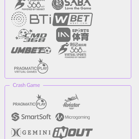
Crash Game