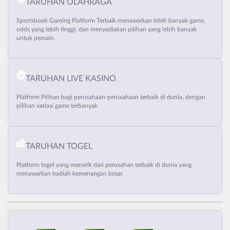
TARUHAN OLAHRAGA
Sportsbook Gaming Platform Terbaik menawarkan lebih banyak game,
odds yang lebih tinggi, dan menyediakan pilihan yang lebih banyak
untuk pemain.
TARUHAN LIVE KASINO
Platform Pilihan bagi perusahaan-perusahaan terbaik di dunia, dengan
pilihan variasi game terbanyak
TARUHAN TOGEL
Platform togel yang menarik dari perusahan terbaik di dunia yang
menawarkan hadiah kemenangan besar