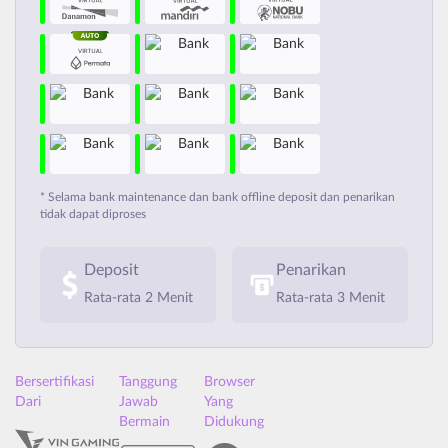
* Selama bank maintenance dan bank offline deposit dan penarikan
tidak dapat diproses
Deposit
Penarikan
Rata-rata 2 Menit
Rata-rata 3 Menit
Bersertifikasi
Tanggung
Browser
Dari
Jawab
Yang
Bermain
Didukung