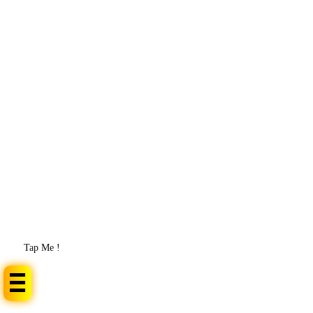
Tap Me !