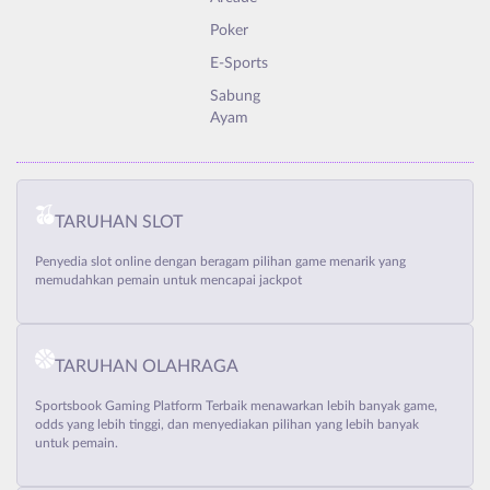
Poker
E-Sports
Sabung
Ayam
TARUHAN SLOT
Penyedia slot online dengan beragam pilihan game menarik yang
memudahkan pemain untuk mencapai jackpot
TARUHAN OLAHRAGA
Sportsbook Gaming Platform Terbaik menawarkan lebih banyak game,
odds yang lebih tinggi, dan menyediakan pilihan yang lebih banyak
untuk pemain.