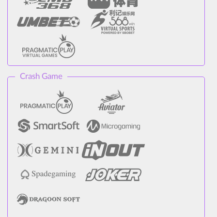
Crash Game