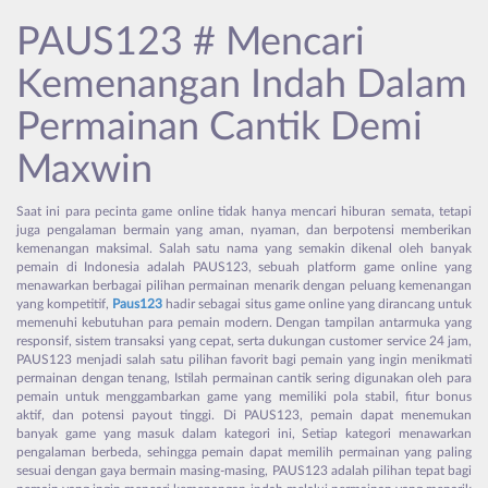
PAUS123 # Mencari
Kemenangan Indah Dalam
Permainan Cantik Demi
Maxwin
Saat ini para pecinta game online tidak hanya mencari hiburan semata, tetapi
juga pengalaman bermain yang aman, nyaman, dan berpotensi memberikan
kemenangan maksimal. Salah satu nama yang semakin dikenal oleh banyak
pemain di Indonesia adalah PAUS123, sebuah platform game online yang
menawarkan berbagai pilihan permainan menarik dengan peluang kemenangan
yang kompetitif,
Paus123
hadir sebagai situs game online yang dirancang untuk
memenuhi kebutuhan para pemain modern. Dengan tampilan antarmuka yang
responsif, sistem transaksi yang cepat, serta dukungan customer service 24 jam,
PAUS123 menjadi salah satu pilihan favorit bagi pemain yang ingin menikmati
permainan dengan tenang, Istilah permainan cantik sering digunakan oleh para
pemain untuk menggambarkan game yang memiliki pola stabil, fitur bonus
aktif, dan potensi payout tinggi. Di PAUS123, pemain dapat menemukan
banyak game yang masuk dalam kategori ini, Setiap kategori menawarkan
pengalaman berbeda, sehingga pemain dapat memilih permainan yang paling
sesuai dengan gaya bermain masing-masing, PAUS123 adalah pilihan tepat bagi