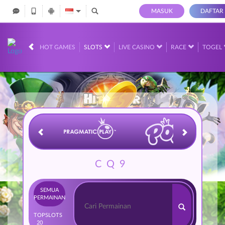
MASUK
DAFTAR
IDR
12,690,601,
HOT GAMES
SLOTS
LIVE CASINO
RACE
TOGEL
CQ9
SEMUA
PERMAINAN
TOP
SLOTS
20