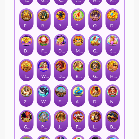
Top Ace 2
Gu Gu Gu2
Rave Jump
Jewel Luxury
Happy Rich Year
Fruit King
Pyramid Raider
Running Toro
Pig Of Luck
Top Ace
Oriental Beauty
Diamond Treasure
Disco Night
Flower Fortunes
Disco Night M
Meow
Gu Gu Gu 3
Six Candy
Treasure Bowl
Wolf Disco
Dragon Heart
Rave Jump 2
Gophers War
Hercules
Zeus
Water World
Fire Chibi
Aladdin's lamp
Detective Dee 2
Ne Zha Advent
Good Fortune
Poseidon
Jump High
Fa Cai Shen2
Lucky Boxes
Big Wolf