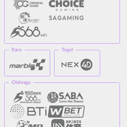
Race
Togel
Olahraga