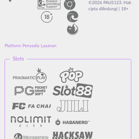
©2026 PAUS123. Hak
cipta dilindungi | 18+
Platform Penyedia Layanan
Slots