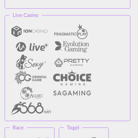
Live Casino
Race
Togel