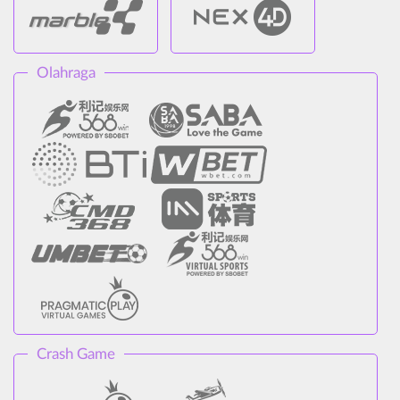
Olahraga
Crash Game