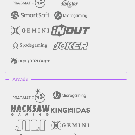
Arcade