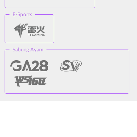
E-Sports
Sabung Ayam