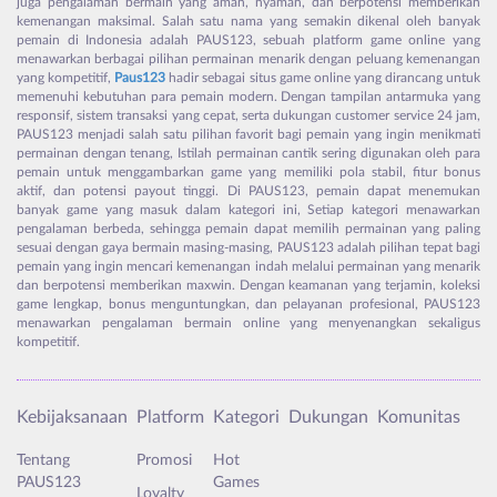
juga pengalaman bermain yang aman, nyaman, dan berpotensi memberikan
kemenangan maksimal. Salah satu nama yang semakin dikenal oleh banyak
pemain di Indonesia adalah PAUS123, sebuah platform game online yang
menawarkan berbagai pilihan permainan menarik dengan peluang kemenangan
yang kompetitif,
Paus123
hadir sebagai situs game online yang dirancang untuk
memenuhi kebutuhan para pemain modern. Dengan tampilan antarmuka yang
responsif, sistem transaksi yang cepat, serta dukungan customer service 24 jam,
PAUS123 menjadi salah satu pilihan favorit bagi pemain yang ingin menikmati
permainan dengan tenang, Istilah permainan cantik sering digunakan oleh para
pemain untuk menggambarkan game yang memiliki pola stabil, fitur bonus
aktif, dan potensi payout tinggi. Di PAUS123, pemain dapat menemukan
banyak game yang masuk dalam kategori ini, Setiap kategori menawarkan
pengalaman berbeda, sehingga pemain dapat memilih permainan yang paling
sesuai dengan gaya bermain masing-masing, PAUS123 adalah pilihan tepat bagi
pemain yang ingin mencari kemenangan indah melalui permainan yang menarik
dan berpotensi memberikan maxwin. Dengan keamanan yang terjamin, koleksi
game lengkap, bonus menguntungkan, dan pelayanan profesional, PAUS123
menawarkan pengalaman bermain online yang menyenangkan sekaligus
kompetitif.
Kebijaksanaan
Platform
Kategori
Dukungan
Komunitas
Tentang
Promosi
Hot
PAUS123
Games
Loyalty