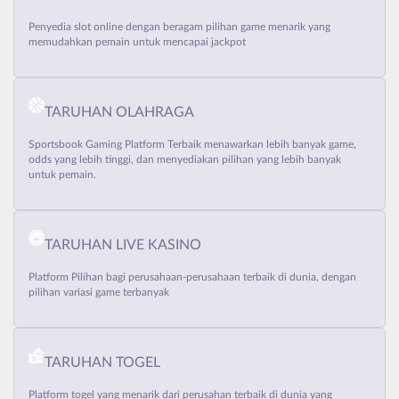
Penyedia slot online dengan beragam pilihan game menarik yang
memudahkan pemain untuk mencapai jackpot
TARUHAN OLAHRAGA
Sportsbook Gaming Platform Terbaik menawarkan lebih banyak game,
odds yang lebih tinggi, dan menyediakan pilihan yang lebih banyak
untuk pemain.
TARUHAN LIVE KASINO
Platform Pilihan bagi perusahaan-perusahaan terbaik di dunia, dengan
pilihan variasi game terbanyak
TARUHAN TOGEL
Platform togel yang menarik dari perusahan terbaik di dunia yang