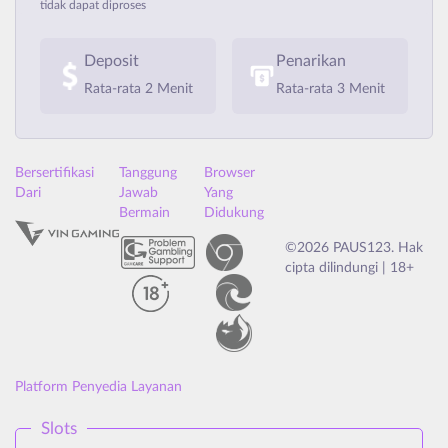
tidak dapat diproses
Deposit
Penarikan
Rata-rata 2 Menit
Rata-rata 3 Menit
Bersertifikasi
Tanggung
Browser
Dari
Jawab
Yang
Bermain
Didukung
©2026 PAUS123. Hak
cipta dilindungi | 18+
Platform Penyedia Layanan
Slots