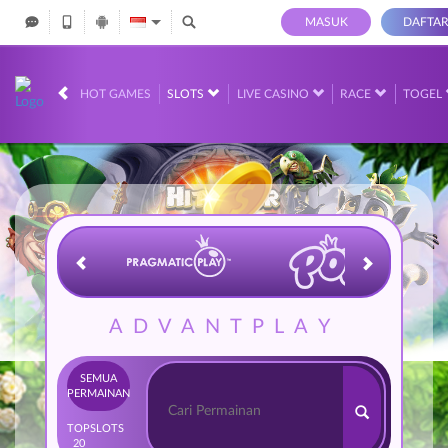
MASUK
DAFTA
IDR
12,665,142,
HOT GAMES
SLOTS
LIVE CASINO
RACE
TOGEL
ADVANTPLAY
SEMUA
PERMAINAN
TOP
SLOTS
20