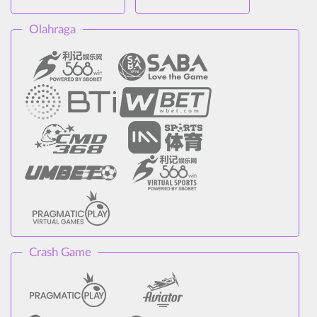
Olahraga
Crash Game