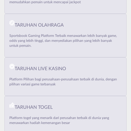
memudahkan pemain untuk mencapai jackpot
TARUHAN OLAHRAGA
Sportsbook Gaming Platform Terbaik menawarkan lebih banyak game,
odds yang lebih tinggi, dan menyediakan pilihan yang lebih banyak
untuk pemain.
TARUHAN LIVE KASINO
Platform Pilihan bagi perusahaan-perusahaan terbaik di dunia, dengan
pilihan variasi game terbanyak
TARUHAN TOGEL
Platform togel yang menarik dari perusahan terbaik di dunia yang
menawarkan hadiah kemenangan besar