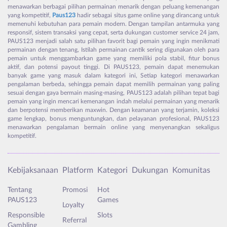
menawarkan berbagai pilihan permainan menarik dengan peluang kemenangan
yang kompetitif,
Paus123
hadir sebagai situs game online yang dirancang untuk
memenuhi kebutuhan para pemain modern. Dengan tampilan antarmuka yang
responsif, sistem transaksi yang cepat, serta dukungan customer service 24 jam,
PAUS123 menjadi salah satu pilihan favorit bagi pemain yang ingin menikmati
permainan dengan tenang, Istilah permainan cantik sering digunakan oleh para
pemain untuk menggambarkan game yang memiliki pola stabil, fitur bonus
aktif, dan potensi payout tinggi. Di PAUS123, pemain dapat menemukan
banyak game yang masuk dalam kategori ini, Setiap kategori menawarkan
pengalaman berbeda, sehingga pemain dapat memilih permainan yang paling
sesuai dengan gaya bermain masing-masing, PAUS123 adalah pilihan tepat bagi
pemain yang ingin mencari kemenangan indah melalui permainan yang menarik
dan berpotensi memberikan maxwin. Dengan keamanan yang terjamin, koleksi
game lengkap, bonus menguntungkan, dan pelayanan profesional, PAUS123
menawarkan pengalaman bermain online yang menyenangkan sekaligus
kompetitif.
Kebijaksanaan
Platform
Kategori
Dukungan
Komunitas
Tentang
Promosi
Hot
PAUS123
Games
Loyalty
Responsible
Slots
Referral
Gambling