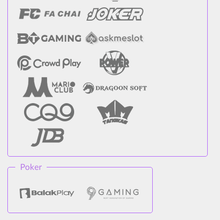
Poker