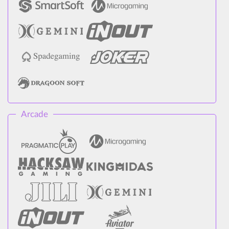
Arcade