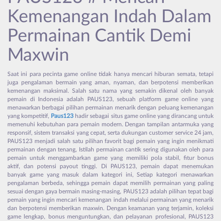
Kemenangan Indah Dalam
Permainan Cantik Demi
Maxwin
Saat ini para pecinta game online tidak hanya mencari hiburan semata, tetapi
juga pengalaman bermain yang aman, nyaman, dan berpotensi memberikan
kemenangan maksimal. Salah satu nama yang semakin dikenal oleh banyak
pemain di Indonesia adalah PAUS123, sebuah platform game online yang
menawarkan berbagai pilihan permainan menarik dengan peluang kemenangan
yang kompetitif,
Paus123
hadir sebagai situs game online yang dirancang untuk
memenuhi kebutuhan para pemain modern. Dengan tampilan antarmuka yang
responsif, sistem transaksi yang cepat, serta dukungan customer service 24 jam,
PAUS123 menjadi salah satu pilihan favorit bagi pemain yang ingin menikmati
permainan dengan tenang, Istilah permainan cantik sering digunakan oleh para
pemain untuk menggambarkan game yang memiliki pola stabil, fitur bonus
aktif, dan potensi payout tinggi. Di PAUS123, pemain dapat menemukan
banyak game yang masuk dalam kategori ini, Setiap kategori menawarkan
pengalaman berbeda, sehingga pemain dapat memilih permainan yang paling
sesuai dengan gaya bermain masing-masing, PAUS123 adalah pilihan tepat bagi
pemain yang ingin mencari kemenangan indah melalui permainan yang menarik
dan berpotensi memberikan maxwin. Dengan keamanan yang terjamin, koleksi
game lengkap, bonus menguntungkan, dan pelayanan profesional, PAUS123