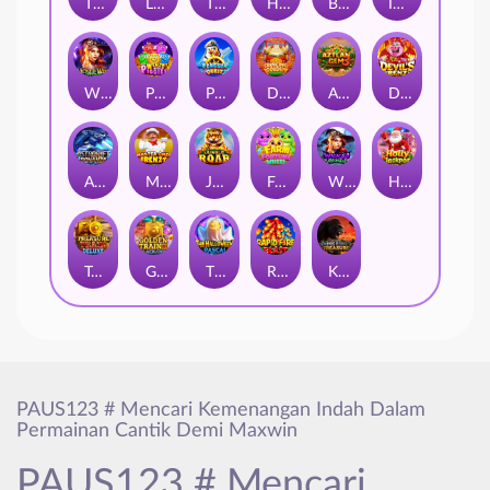
Thunder Lord
LORD OF THE GODS
THE PENGUINS
HAMMER OF THUNDER
BUILDER'S FRENZY
INFECTED ZONE
Wicked Wins: Crystals
PIGGIES WEALTHY ANGELIC
PENGUIN QUEST
Dancing Golden Drums
AZTLAN GEMS3
Devil’s Frenzy
Astro Rift Bonanza
MASTER CHEF FRENZY
JUNGLE ROAR
Farm Fortune Wheel
WICKED RICHES
Holly Jackpot
Treasure Train Deluxe
Golden Train Ⅲ: Black Ore
The Halloween Rascal
RAPID FIRE BLAST
King Kong Treasure
PAUS123 # Mencari Kemenangan Indah Dalam
Permainan Cantik Demi Maxwin
PAUS123 # Mencari