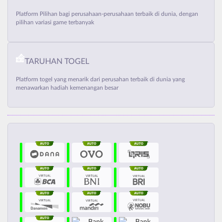
Platform Pilihan bagi perusahaan-perusahaan terbaik di dunia, dengan
pilihan variasi game terbanyak
TARUHAN TOGEL
Platform togel yang menarik dari perusahan terbaik di dunia yang
menawarkan hadiah kemenangan besar