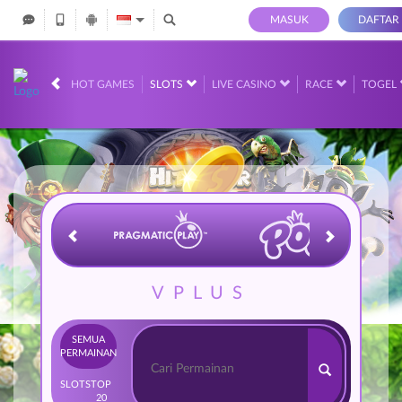
MASUK
DAFTAR
IDR
12,664,313,
HOT GAMES
SLOTS
LIVE CASINO
RACE
TOGEL
VPLUS
SEMUA
PERMAINAN
SLOTS
TOP
20