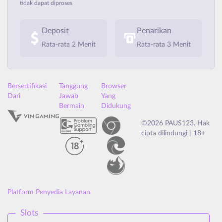
tidak dapat diproses
Deposit
Penarikan
Rata-rata 2 Menit
Rata-rata 3 Menit
Bersertifikasi
Tanggung
Browser
Dari
Jawab
Yang
Bermain
Didukung
©2026 PAUS123. Hak
cipta dilindungi | 18+
Platform Penyedia Layanan
Slots