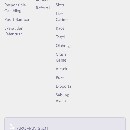
Responsible
Slots
Referral
Gambling
Live
Pusat Bantuan
Casino
Syarat dan
Race
Ketentuan
Togel
Olahraga
Crash
Game
Arcade
Poker
E-Sports
Sabung
Ayam
TARUHAN SLOT