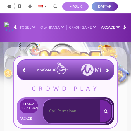
MASUK
DAFTAR
RACE
TOGEL
OLAHRAGA
CRASH GAME
ARCADE
PO
CROWD PLAY
SEMUA
PERMAINAN
ARCADE