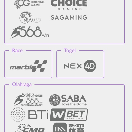
Race
Togel
Olahraga