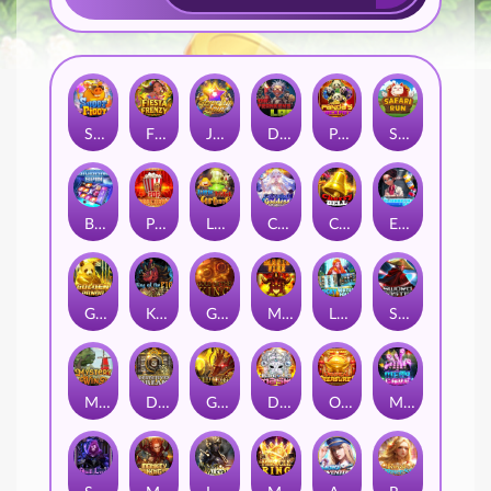
Shoot Piggy
Fiesta Frenzy
Jewely Spin
Dr.Franken’s Lab
Panda’s Jackpot
Safari Run
BigBang Spin
Pop Popcorns
Little Witch's Fortune
Celestial Goddess
Cherry Bell
Elizabeth Lab
Golden Panda
King of Pig
Gold of the King
Magic Fire
Lucky Waterfalls
Sword Master
Mystery Wind
Detective’s Dream
Gold Dragon
Diamond Mask
Oriental Treasures
Mega Cave