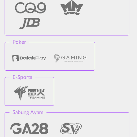
Poker
E-Sports
Sabung Ayam