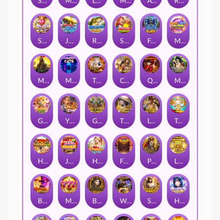
Skull Lord
Monkey King
Last Valkyrie
Miracle Ring
Aero Adventure
Royal Princess
Secret Ball
Journey to the Abyss
Reel Bass Family
Sugar Crush!
Frozen Blade
Magic Candy Factory
Mountain Spirit
Moonlight Cats
Tiggy Luck
Cleo’s Fortune
Queen's Bow
Medusa’s Blessing
Golden Kitty
Yummy Kitchen
Gold Mine Rush
The Fates of Sisters
Lost Treasure
Toy of Legend
Hot Safari Run
Jam Crush
Hottie’s Vacation
Festival of the Dead
Pirate's Treasure
Lucky Goldbar
Buffalo Begins
Mega Sevens
Book of Pharaoh
Western Sherrif
Secret of Goddess
Hottie’s Paradise