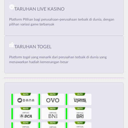
TARUHAN LIVE KASINO
Platform Pilihan bagi perusahaan-perusahaan terbaik di dunia, dengan
pilihan variasi game terbanyak
TARUHAN TOGEL
Platform togel yang menarik dari perusahan terbaik di dunia yang
menawarkan hadiah kemenangan besar