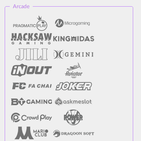
Arcade