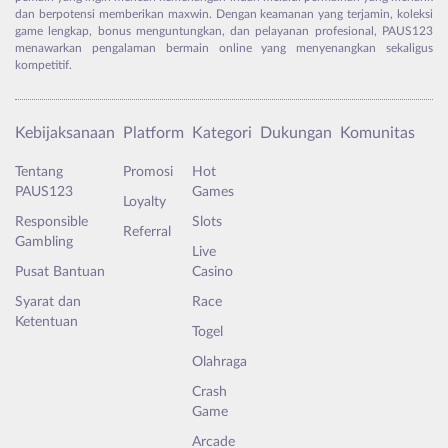
dan berpotensi memberikan maxwin. Dengan keamanan yang terjamin, koleksi
game lengkap, bonus menguntungkan, dan pelayanan profesional, PAUS123
menawarkan pengalaman bermain online yang menyenangkan sekaligus
kompetitif.
Kebijaksanaan
Platform
Kategori
Dukungan
Komunitas
Tentang
Promosi
Hot
PAUS123
Games
Loyalty
Responsible
Slots
Referral
Gambling
Live
Pusat Bantuan
Casino
Syarat dan
Race
Ketentuan
Togel
Olahraga
Crash
Game
Arcade