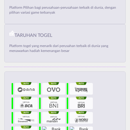
Platform Pilihan bagi perusahaan-perusahaan terbaik di dunia, dengan
pilihan variasi game terbanyak
TARUHAN TOGEL
Platform togel yang menarik dari perusahan terbaik di dunia yang
menawarkan hadiah kemenangan besar