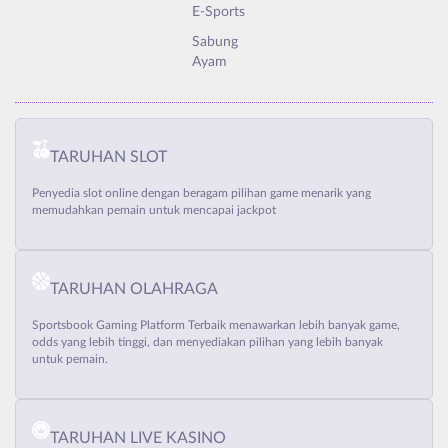
E-Sports
Sabung
Ayam
TARUHAN SLOT
Penyedia slot online dengan beragam pilihan game menarik yang
memudahkan pemain untuk mencapai jackpot
TARUHAN OLAHRAGA
Sportsbook Gaming Platform Terbaik menawarkan lebih banyak game,
odds yang lebih tinggi, dan menyediakan pilihan yang lebih banyak
untuk pemain.
TARUHAN LIVE KASINO