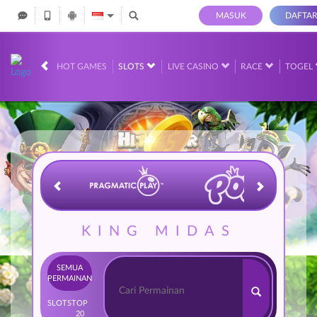
MASUK
DAFTA
IDR
12,701,790,
HOT GAMES
SLOTS
LIVE CASINO
RACE
TOGEL
KING MIDAS
SEMUA
PERMAINAN
SLOTS
TOP
20