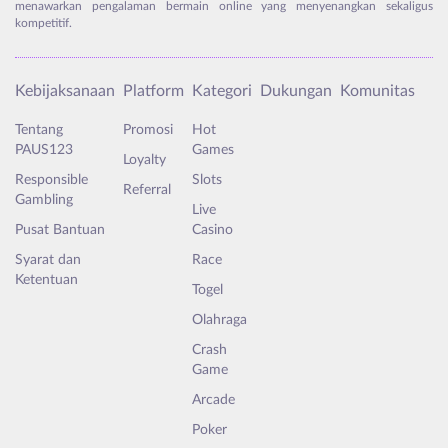
menawarkan pengalaman bermain online yang menyenangkan sekaligus
kompetitif.
Kebijaksanaan
Platform
Kategori
Dukungan
Komunitas
Tentang
Promosi
Hot
PAUS123
Games
Loyalty
Responsible
Slots
Referral
Gambling
Live
Pusat Bantuan
Casino
Syarat dan
Race
Ketentuan
Togel
Olahraga
Crash
Game
Arcade
Poker