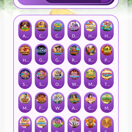
Aztec Rush Bonanza
Cleopatra's Treasure
Colour Game Mega Bonus
Dear Senpai
HEAVENLY FEAST WITH WUKONG
Hippo Splash
Hunk Cai Shen
Gems of Valhalla
Gold Rush Bonanza
REDBEARD TREASURE
Rooster Blitz
Pedas Gila
Sugar Blast
Sugar Blast Frenzy
Olympus Fortune
WILD WITCH SUGAR BONANZA
MAYA TEMPLE OF FORTUNE
TOMYUM BONANZA
Mahjong Beauty
Flame of Fortune
Wonder Ace
Aztec Fortune
Cleopatra's Fortune Ways
Mahjong Dragon Ways