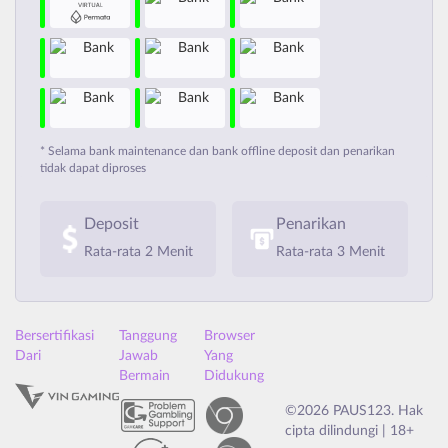
* Selama bank maintenance dan bank offline deposit dan penarikan
tidak dapat diproses
Deposit
Penarikan
Rata-rata 2 Menit
Rata-rata 3 Menit
Bersertifikasi
Tanggung
Browser
Dari
Jawab
Yang
Bermain
Didukung
©2026 PAUS123. Hak
cipta dilindungi | 18+