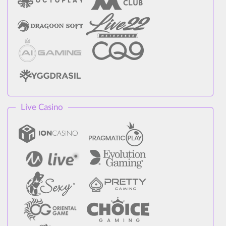
Live Casino