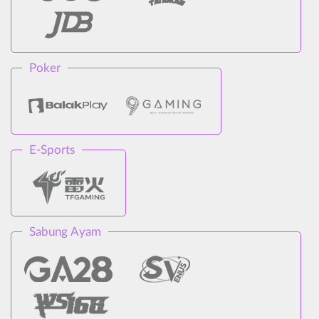
Poker
E-Sports
Sabung Ayam