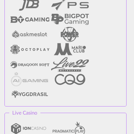
Live Casino