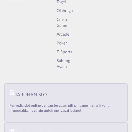
Togel
Olahraga
Crash
Game
Arcade
Poker
E-Sports
Sabung
Ayam
TARUHAN SLOT
Penyedia slot online dengan beragam pilihan game menarik yang
memudahkan pemain untuk mencapai jackpot