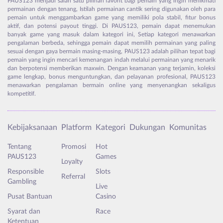
PAUS123 menjadi salah satu pilihan favorit bagi pemain yang ingin menikmati
permainan dengan tenang, Istilah permainan cantik sering digunakan oleh para
pemain untuk menggambarkan game yang memiliki pola stabil, fitur bonus
aktif, dan potensi payout tinggi. Di PAUS123, pemain dapat menemukan
banyak game yang masuk dalam kategori ini, Setiap kategori menawarkan
pengalaman berbeda, sehingga pemain dapat memilih permainan yang paling
sesuai dengan gaya bermain masing-masing, PAUS123 adalah pilihan tepat bagi
pemain yang ingin mencari kemenangan indah melalui permainan yang menarik
dan berpotensi memberikan maxwin. Dengan keamanan yang terjamin, koleksi
game lengkap, bonus menguntungkan, dan pelayanan profesional, PAUS123
menawarkan pengalaman bermain online yang menyenangkan sekaligus
kompetitif.
Kebijaksanaan
Platform
Kategori
Dukungan
Komunitas
Tentang
Promosi
Hot
PAUS123
Games
Loyalty
Responsible
Slots
Referral
Gambling
Live
Pusat Bantuan
Casino
Syarat dan
Race
Ketentuan