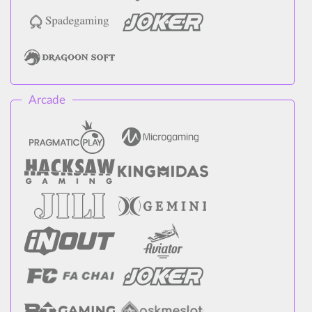
Arcade