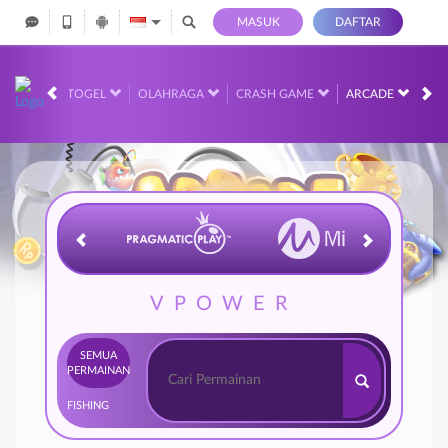
MASUK
DAFTAR
RACE
TOGEL
OLAHRAGA
CRASH GAME
ARCADE
PO
VPOWER
SEMUA
PERMAINAN
FISHING