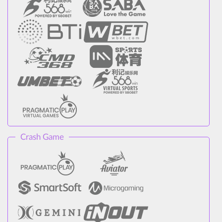
Crash Game