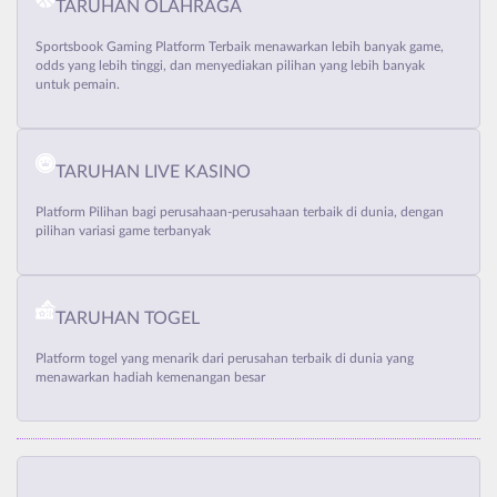
TARUHAN OLAHRAGA
Sportsbook Gaming Platform Terbaik menawarkan lebih banyak game,
odds yang lebih tinggi, dan menyediakan pilihan yang lebih banyak
untuk pemain.
TARUHAN LIVE KASINO
Platform Pilihan bagi perusahaan-perusahaan terbaik di dunia, dengan
pilihan variasi game terbanyak
TARUHAN TOGEL
Platform togel yang menarik dari perusahan terbaik di dunia yang
menawarkan hadiah kemenangan besar