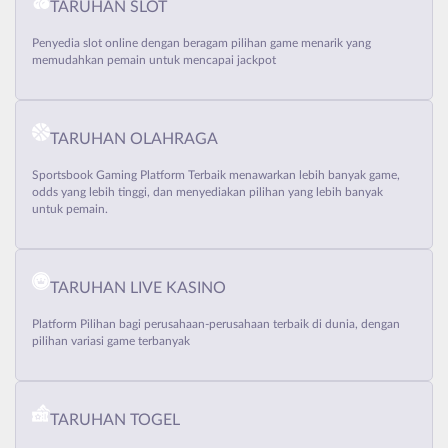
TARUHAN SLOT
Penyedia slot online dengan beragam pilihan game menarik yang
memudahkan pemain untuk mencapai jackpot
TARUHAN OLAHRAGA
Sportsbook Gaming Platform Terbaik menawarkan lebih banyak game,
odds yang lebih tinggi, dan menyediakan pilihan yang lebih banyak
untuk pemain.
TARUHAN LIVE KASINO
Platform Pilihan bagi perusahaan-perusahaan terbaik di dunia, dengan
pilihan variasi game terbanyak
TARUHAN TOGEL