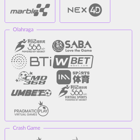
Olahraga
Crash Game