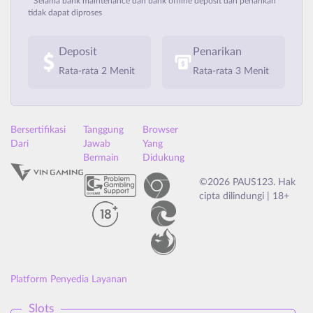
* Selama bank maintenance dan bank offline deposit dan penarikan
tidak dapat diproses
Deposit
Penarikan
Rata-rata 2 Menit
Rata-rata 3 Menit
Bersertifikasi
Tanggung
Browser
Dari
Jawab
Yang
Bermain
Didukung
©2026 PAUS123. Hak
cipta dilindungi | 18+
Platform Penyedia Layanan
Slots