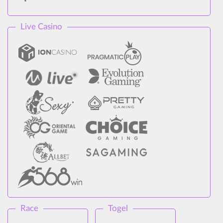
Live Casino
Race
Togel