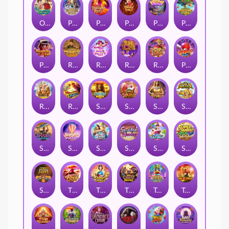
Oriental Prosperity
Pharaoh Royals
Phoenix Rises
Piggy Gold
Plushie Frenzy
Prosperity Fortune Tree
Prosperity Lion
Raider Jane's Crypt of Fortune
Rave Party Fever
Reel Love
Rio Fantasia
Perfect Strike
Rise of Apollo
Rooster Rumble
Safari Wilds
Santa's Gift Rush
Secret of Cleopatra
Shaolin Soccer
Shark Bounty
Skylight Wonders
Songkran Splash
Spirited Wonders
Super Golf Drive
Supermarket Spree
Symbols of Egypt
Thai River Wonders
The Queen's Banquet
Three Crazy Piggies
Totem Wonders
Tree of Fortune