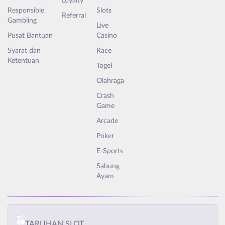
Loyalty
Responsible
Slots
Referral
Gambling
Live
Pusat Bantuan
Casino
Syarat dan
Race
Ketentuan
Togel
Olahraga
Crash
Game
Arcade
Poker
E-Sports
Sabung
Ayam
TARUHAN SLOT