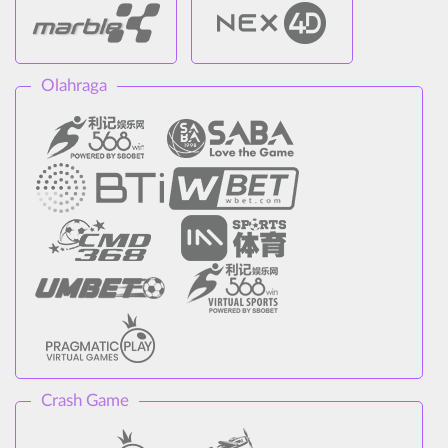
Olahraga
Crash Game