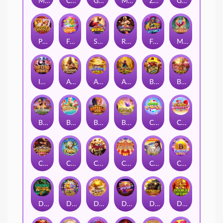
Midas Fortune
Caishen Wins
Ganesha Fortune
Mighty Mania
Zombie Blasters
Garuda Gems
Poker Kingdom Win
Fortune Dragon
Super Wildrix
Reel Royale Showdown
Funky Fortunez
Mythical Guardians
Inferno Mayhem
Asgardian Rising
Alchemy Gold
Alibaba's Cave of Fortune
Bakery Bonanza
Bali Vacation
Battleground Royale
Bikini Paradise
Buffalo Win
Butterfly Blossom
Candy Bonanza
Candy Burst
Captain's Bounty
Cash Mania
Chocolate Deluxe
Circus Delight
Cruise Royale
Crypto Gold
Dead Man's Riches
Destiny of Sun and Moon
Diner Delights
Diner Frenzy Spins
Doomsday Rampage
Double Fortune