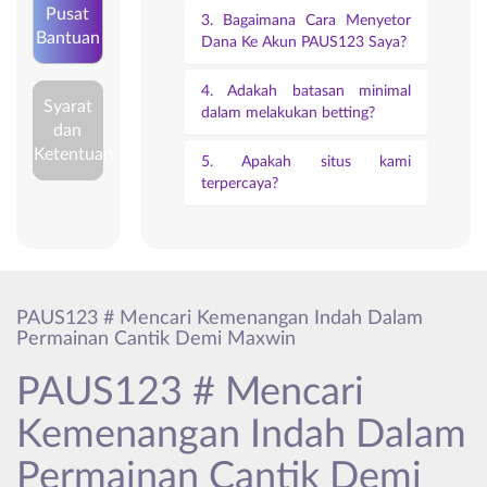
Pusat
3. Bagaimana Cara Menyetor
Bantuan
Dana Ke Akun PAUS123 Saya?
4. Adakah batasan minimal
Syarat
dalam melakukan betting?
dan
Ketentuan
5. Apakah situs kami
terpercaya?
PAUS123 # Mencari Kemenangan Indah Dalam
Permainan Cantik Demi Maxwin
PAUS123 # Mencari
Kemenangan Indah Dalam
Permainan Cantik Demi