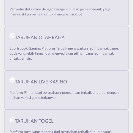
Penyedia slot online dengan beragam pilihan game menarik yang
memudahkan pemain untuk mencapai jackpot
TARUHAN OLAHRAGA
Sportsbook Gaming Platform Terbaik menawarkan lebih banyak game,
odds yang lebih tinggi, dan menyediakan pilihan yang lebih banyak
untuk pemain.
TARUHAN LIVE KASINO
Platform Pilihan bagi perusahaan-perusahaan terbaik di dunia, dengan
pilihan variasi game terbanyak
TARUHAN TOGEL
Platform togel yang menarik dari perusahan terbaik di dunia yang