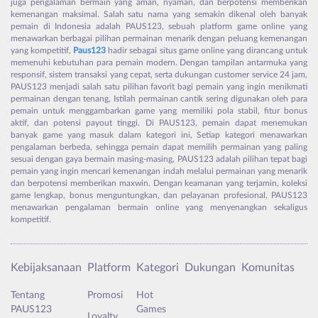
juga pengalaman bermain yang aman, nyaman, dan berpotensi memberikan
kemenangan maksimal. Salah satu nama yang semakin dikenal oleh banyak
pemain di Indonesia adalah PAUS123, sebuah platform game online yang
menawarkan berbagai pilihan permainan menarik dengan peluang kemenangan
yang kompetitif,
Paus123
hadir sebagai situs game online yang dirancang untuk
memenuhi kebutuhan para pemain modern. Dengan tampilan antarmuka yang
responsif, sistem transaksi yang cepat, serta dukungan customer service 24 jam,
PAUS123 menjadi salah satu pilihan favorit bagi pemain yang ingin menikmati
permainan dengan tenang, Istilah permainan cantik sering digunakan oleh para
pemain untuk menggambarkan game yang memiliki pola stabil, fitur bonus
aktif, dan potensi payout tinggi. Di PAUS123, pemain dapat menemukan
banyak game yang masuk dalam kategori ini, Setiap kategori menawarkan
pengalaman berbeda, sehingga pemain dapat memilih permainan yang paling
sesuai dengan gaya bermain masing-masing, PAUS123 adalah pilihan tepat bagi
pemain yang ingin mencari kemenangan indah melalui permainan yang menarik
dan berpotensi memberikan maxwin. Dengan keamanan yang terjamin, koleksi
game lengkap, bonus menguntungkan, dan pelayanan profesional, PAUS123
menawarkan pengalaman bermain online yang menyenangkan sekaligus
kompetitif.
Kebijaksanaan
Platform
Kategori
Dukungan
Komunitas
Tentang
Promosi
Hot
PAUS123
Games
Loyalty