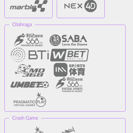
Olahraga
Crash Game