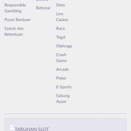
Responsible
Slots
Referral
Gambling
Live
Pusat Bantuan
Casino
Syarat dan
Race
Ketentuan
Togel
Olahraga
Crash
Game
Arcade
Poker
E-Sports
Sabung
Ayam
TARUHAN SLOT