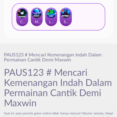
Chicken+
Mines+
Limbo+
Spire+
PAUS123 # Mencari Kemenangan Indah Dalam
Permainan Cantik Demi Maxwin
PAUS123 # Mencari
Kemenangan Indah Dalam
Permainan Cantik Demi
Maxwin
Saat ini para pecinta game online tidak hanya mencari hiburan semata, tetapi