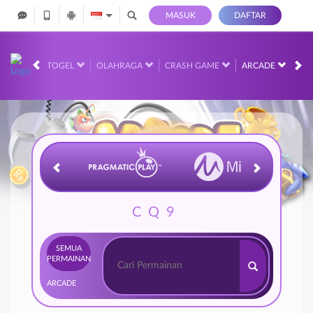
MASUK
DAFTAR
RACE
TOGEL
OLAHRAGA
CRASH GAME
ARCADE
PO
CQ9
SEMUA
PERMAINAN
ARCADE