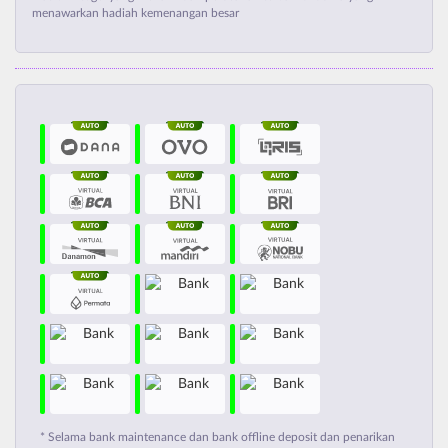
menawarkan hadiah kemenangan besar
* Selama bank maintenance dan bank offline deposit dan penarikan