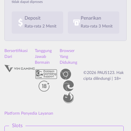
tidak dapat diproses
Deposit
Penarikan
Rata-rata 2 Menit
Rata-rata 3 Menit
Bersertifikasi
Tanggung
Browser
Dari
Jawab
Yang
Bermain
Didukung
©2026 PAUS123. Hak
cipta dilindungi | 18+
Platform Penyedia Layanan
Slots