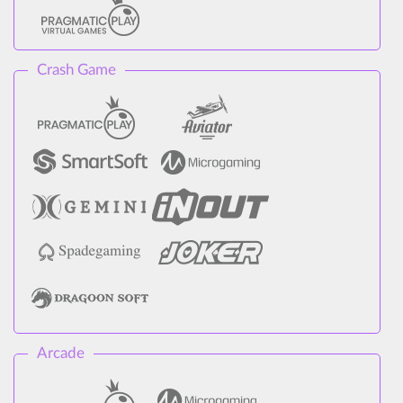
Crash Game
Arcade