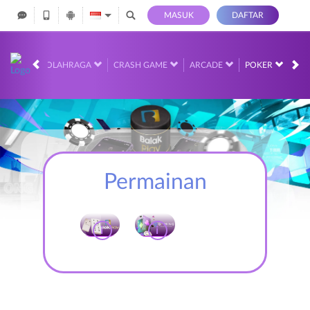
MASUK
DAFTAR
TOGEL
OLAHRAGA
CRASH GAME
ARCADE
POKER
E-
Permainan
i
i