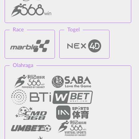
Race
Togel
Olahraga