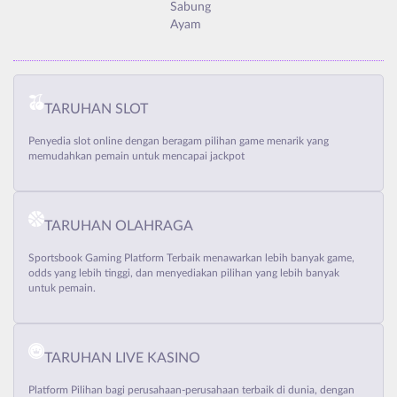
Sabung
Ayam
TARUHAN SLOT
Penyedia slot online dengan beragam pilihan game menarik yang
memudahkan pemain untuk mencapai jackpot
TARUHAN OLAHRAGA
Sportsbook Gaming Platform Terbaik menawarkan lebih banyak game,
odds yang lebih tinggi, dan menyediakan pilihan yang lebih banyak
untuk pemain.
TARUHAN LIVE KASINO
Platform Pilihan bagi perusahaan-perusahaan terbaik di dunia, dengan