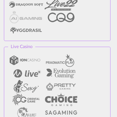
Live Casino