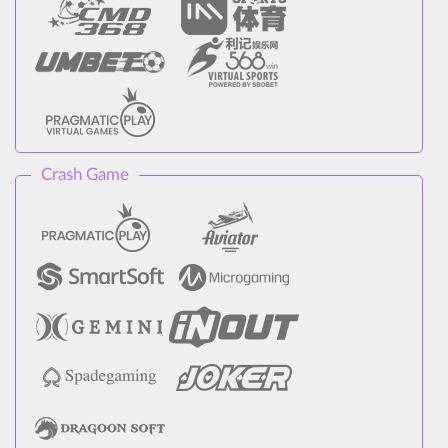
Crash Game