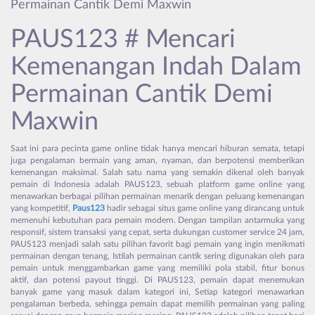
Permainan Cantik Demi Maxwin
PAUS123 # Mencari
Kemenangan Indah Dalam
Permainan Cantik Demi
Maxwin
Saat ini para pecinta game online tidak hanya mencari hiburan semata, tetapi
juga pengalaman bermain yang aman, nyaman, dan berpotensi memberikan
kemenangan maksimal. Salah satu nama yang semakin dikenal oleh banyak
pemain di Indonesia adalah PAUS123, sebuah platform game online yang
menawarkan berbagai pilihan permainan menarik dengan peluang kemenangan
yang kompetitif,
Paus123
hadir sebagai situs game online yang dirancang untuk
memenuhi kebutuhan para pemain modern. Dengan tampilan antarmuka yang
responsif, sistem transaksi yang cepat, serta dukungan customer service 24 jam,
PAUS123 menjadi salah satu pilihan favorit bagi pemain yang ingin menikmati
permainan dengan tenang, Istilah permainan cantik sering digunakan oleh para
pemain untuk menggambarkan game yang memiliki pola stabil, fitur bonus
aktif, dan potensi payout tinggi. Di PAUS123, pemain dapat menemukan
banyak game yang masuk dalam kategori ini, Setiap kategori menawarkan
pengalaman berbeda, sehingga pemain dapat memilih permainan yang paling