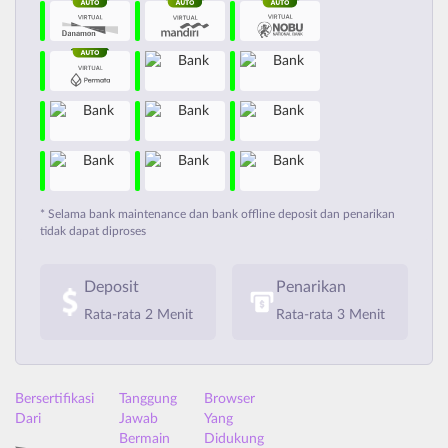
* Selama bank maintenance dan bank offline deposit dan penarikan
tidak dapat diproses
Deposit
Penarikan
Rata-rata 2 Menit
Rata-rata 3 Menit
Bersertifikasi
Tanggung
Browser
Dari
Jawab
Yang
Bermain
Didukung