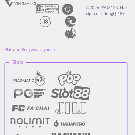
©2026 PAUS123. Hak
cipta dilindungi | 18+
Platform Penyedia Layanan
Slots