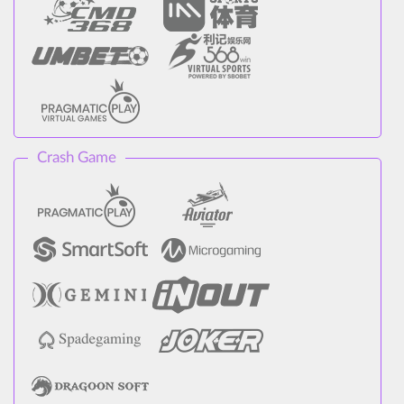
Crash Game