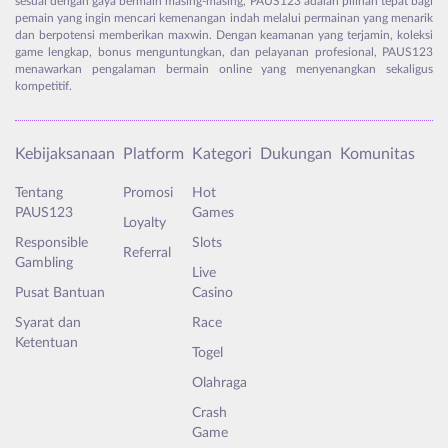
sesuai dengan gaya bermain masing-masing, PAUS123 adalah pilihan tepat bagi
pemain yang ingin mencari kemenangan indah melalui permainan yang menarik
dan berpotensi memberikan maxwin. Dengan keamanan yang terjamin, koleksi
game lengkap, bonus menguntungkan, dan pelayanan profesional, PAUS123
menawarkan pengalaman bermain online yang menyenangkan sekaligus
kompetitif.
Kebijaksanaan
Platform
Kategori
Dukungan
Komunitas
Tentang
Promosi
Hot
PAUS123
Games
Loyalty
Responsible
Slots
Referral
Gambling
Live
Pusat Bantuan
Casino
Syarat dan
Race
Ketentuan
Togel
Olahraga
Crash
Game