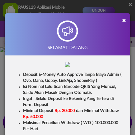
×
PAUS123 Aplikasi Mobile
UNDUH
Jangan tampilkan lagi hari ini
×
Masuk
Daftar
 pada 30-Jun-2026 dari 15.00.00 sampai 30-Sep-2026 15.00.00. Selama waktu ini, PP
SELAMAT DATANG
Deposit E-Money Auto Approve Tanpa Biaya Admin (
Ovo, Dana, Gopay, LinkAja, ShopeePay )
Isi Nominal Lalu Scan Barcode QRIS Yang Muncul,
Saldo Akan Masuk Dengan Otomatis
Ingat , Selalu Deposit ke Rekening Yang Tertera di
JACKPOT
PLAY
Form Deposit
Minimal Deposit
Rp. 20.000
dan Minimal Withdraw
Rp. 50.000
IDR
12,669,772,663
Maksimal Penarikan Withdraw ( WD ) 100.000.000
Per Hari