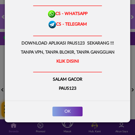
______________________________________
CS - WHATSAPP
HOT GAMES
SLOTS
LIVE CASINO
RACE
TOGEL
OL
CS - TELEGRAM
______________________________________
Game Populer
DOWNLOAD APLIKASI PAUS123 SEKARANG !!!
TANPA VPN, TANPA BLOKIR, TANPA GANGGUAN
KLIK DISINI
______________________________________
SALAM GACOR
GATES OF OLYMPUS POP
BANG GACOR 1000
GOYANG GAIB
PAUS123
Tap Me !
OK
MAHJONG WINS 3 – BLACK SCATTER
DJ BOOM BOOM
SUPER ELEMENTS 2
Beranda
Promosi
Masuk
Hub. Kami
Akun Saya