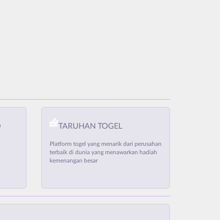
O
TARUHAN TOGEL
Platform togel yang menarik dari perusahan
terbaik di dunia yang menawarkan hadiah
kemenangan besar