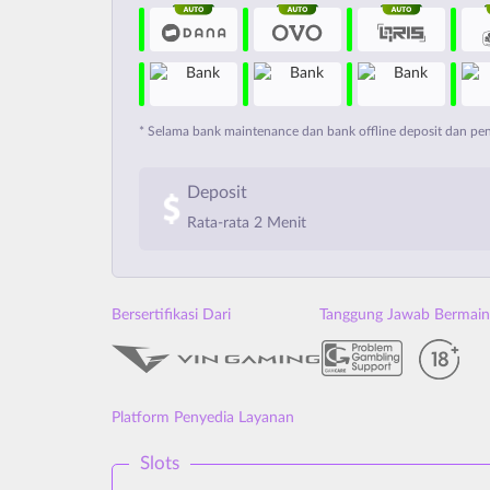
* Selama bank maintenance dan bank offline deposit dan pen
Deposit
Rata-rata 2 Menit
Bersertifikasi Dari
Tanggung Jawab Bermain
Platform Penyedia Layanan
Slots