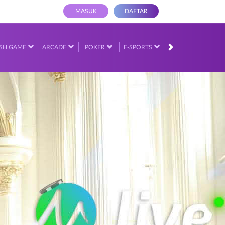
MASUK
DAFTAR
SH GAME
ARCADE
POKER
E-SPORTS
SABUNG AYAM