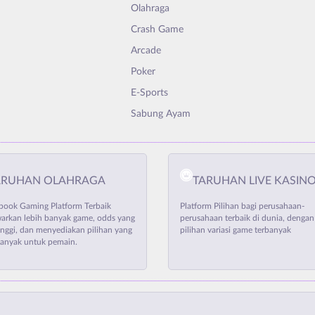
Olahraga
Crash Game
Arcade
Poker
E-Sports
Sabung Ayam
ARUHAN OLAHRAGA
TARUHAN LIVE KASIN
book Gaming Platform Terbaik
Platform Pilihan bagi perusahaan-
rkan lebih banyak game, odds yang
perusahaan terbaik di dunia, dengan
tinggi, dan menyediakan pilihan yang
pilihan variasi game terbanyak
banyak untuk pemain.