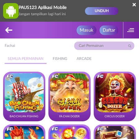
×
PAUS123 Aplikasi Mobile
UNDUH
Jangan tampilkan lagi hari ini
Masuk
Daftar
Fachai
SEMUA PERMAINAN
FISHING
ARCADE
BAO CHUAN FISHING
FA CHAI DOZER
CIRCUS DOZER