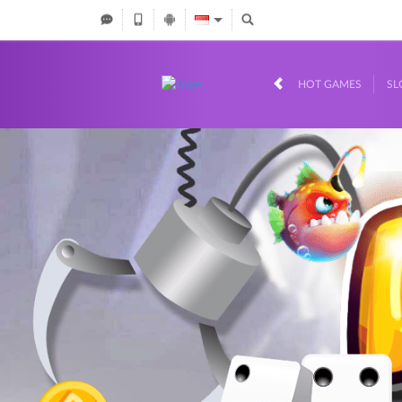
HOT GAMES
SL