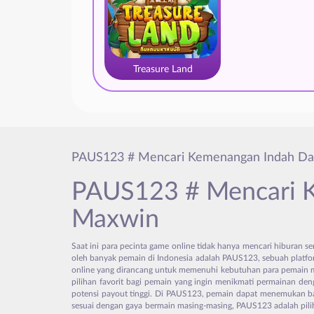
Treasure Land
PAUS123 # Mencari Kemenangan Indah Da
PAUS123 # Mencari K
Maxwin
Saat ini para pecinta game online tidak hanya mencari hiburan
oleh banyak pemain di Indonesia adalah PAUS123, sebuah platf
online yang dirancang untuk memenuhi kebutuhan para pemain mo
pilihan favorit bagi pemain yang ingin menikmati permainan den
potensi payout tinggi. Di PAUS123, pemain dapat menemukan ba
sesuai dengan gaya bermain masing-masing, PAUS123 adalah pil