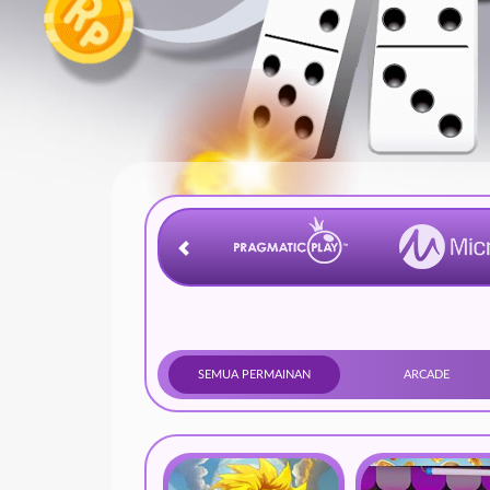
SEMUA PERMAINAN
ARCADE