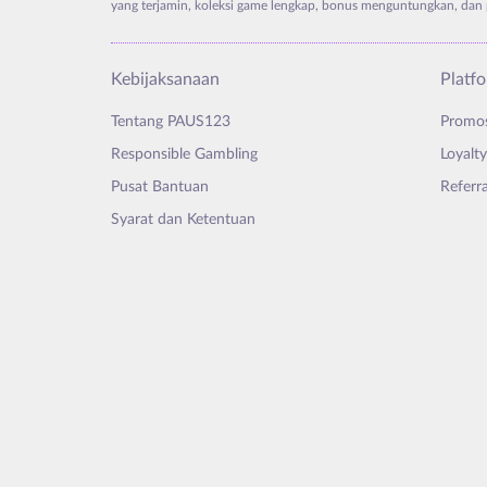
yang terjamin, koleksi game lengkap, bonus menguntungkan, dan
Kebijaksanaan
Platf
Tentang PAUS123
Promos
Responsible Gambling
Loyalty
Pusat Bantuan
Referra
Syarat dan Ketentuan