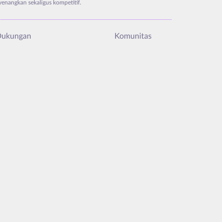
nangkan sekaligus kompetitif.
ukungan
Komunitas