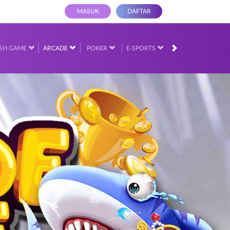
MASUK
DAFTAR
SH GAME
ARCADE
POKER
E-SPORTS
SABUNG AYAM