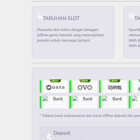
TARUHAN SLOT
T
Penyedia slot online dengan beragam
Sports
pilihan game menarik yang memudahkan
menawa
pemain untuk mencapai jackpot
lebih 
lebih 
* Selama bank maintenance dan bank offline deposit dan pen
Deposit