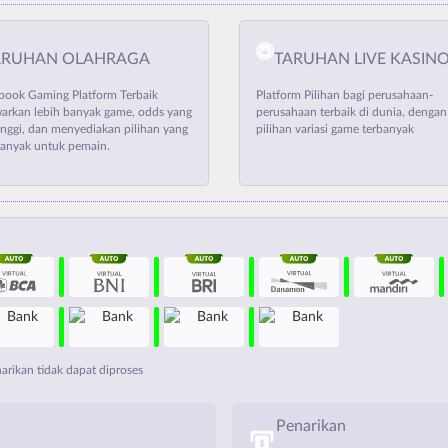
ARUHAN OLAHRAGA
TARUHAN LIVE KASIN
book Gaming Platform Terbaik
Platform Pilihan bagi perusahaan-
rkan lebih banyak game, odds yang
perusahaan terbaik di dunia, dengan
tinggi, dan menyediakan pilihan yang
pilihan variasi game terbanyak
banyak untuk pemain.
arikan tidak dapat diproses
Penarikan