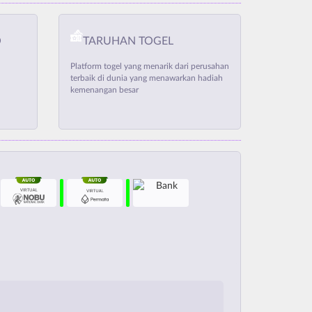
O
TARUHAN TOGEL
Platform togel yang menarik dari perusahan
terbaik di dunia yang menawarkan hadiah
kemenangan besar