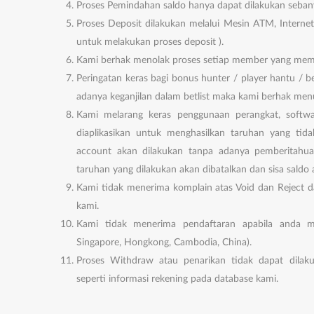
Proses Pemindahan saldo hanya dapat dilakukan sebanya
Proses Deposit dilakukan melalui Mesin ATM, Internet 
untuk melakukan proses deposit ).
Kami berhak menolak proses setiap member yang mema
Peringatan keras bagi bonus hunter / player hantu / bett
adanya keganjilan dalam betlist maka kami berhak men
Kami melarang keras penggunaan perangkat, softw
diaplikasikan untuk menghasilkan taruhan yang ti
account akan dilakukan tanpa adanya pemberitahu
taruhan yang dilakukan akan dibatalkan dan sisa saldo
Kami tidak menerima komplain atas Void dan Reject d
kami.
Kami tidak menerima pendaftaran apabila anda m
Singapore, Hongkong, Cambodia, China).
Proses Withdraw atau penarikan tidak dapat dilaku
seperti informasi rekening pada database kami.