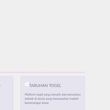
O
TARUHAN TOGEL
Platform togel yang menarik dari perusahan
terbaik di dunia yang menawarkan hadiah
kemenangan besar