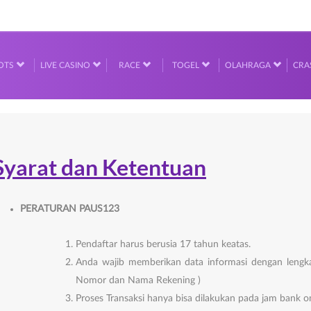
OTS
LIVE CASINO
RACE
TOGEL
OLAHRAGA
CRA
Syarat dan Ketentuan
PERATURAN PAUS123
Pendaftar harus berusia 17 tahun keatas.
Anda wajib memberikan data informasi dengan lengka
Nomor dan Nama Rekening )
Proses Transaksi hanya bisa dilakukan pada jam bank on