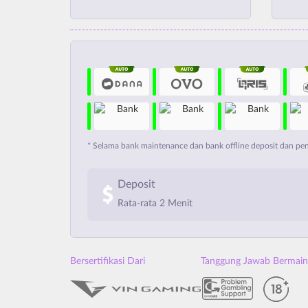
* Selama bank maintenance dan bank offline deposit dan pen
Deposit
Rata-rata 2 Menit
Bersertifikasi Dari
Tanggung Jawab Bermain