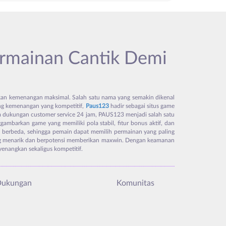
rmainan Cantik Demi
ikan kemenangan maksimal. Salah satu nama yang semakin dikenal
ng kemenangan yang kompetitif,
Paus123
hadir sebagai situs game
a dukungan customer service 24 jam, PAUS123 menjadi salah satu
ambarkan game yang memiliki pola stabil, fitur bonus aktif, dan
 berbeda, sehingga pemain dapat memilih permainan yang paling
ang menarik dan berpotensi memberikan maxwin. Dengan keamanan
nangkan sekaligus kompetitif.
ukungan
Komunitas