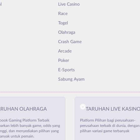
l
Live Casino
Race
Togel
Olahraga
Crash Game
Arcade
Poker
E-Sports
Sabung Ayam
ARUHAN OLAHRAGA
TARUHAN LIVE KASIN
book Gaming Platform Terbaik
Platform Pilihan bagi perusahaan-
rkan lebih banyak game, odds yang
perusahaan terbaik di dunia, dengan
tinggi, dan menyediakan pilihan yang
pilihan variasi game terbanyak
banyak untuk pemain.