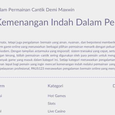
lam Permainan Cantik Demi Maxwin
emenangan Indah Dalam Pe
 semata, tetapi juga pengalaman bermain yang aman, nyaman, dan berpotensi member
orm game online yang menawarkan berbagai pilihan permainan menarik dengan pelua
dern. Dengan tampilan antarmuka yang responsif, sistem transaksi yang cepat, sert
gan tenang, Istilah permainan cantik sering digunakan oleh para pemain untuk mengg
nyak game yang masuk dalam kategori ini, Setiap kategori menawarkan pengalaman
ihan tepat bagi pemain yang ingin mencari kemenangan indah melalui permainan y
 pelayanan profesional, PAUS123 menawarkan pengalaman bermain online yang menye
orm
Kategori
D
i
Hot Games
Slots
l
Live Casino