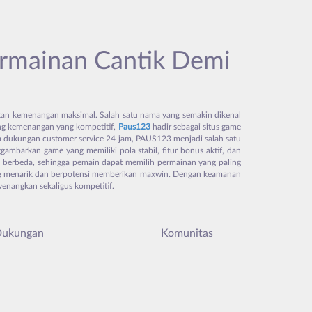
rmainan Cantik Demi
ikan kemenangan maksimal. Salah satu nama yang semakin dikenal
ng kemenangan yang kompetitif,
Paus123
hadir sebagai situs game
a dukungan customer service 24 jam, PAUS123 menjadi salah satu
ambarkan game yang memiliki pola stabil, fitur bonus aktif, dan
 berbeda, sehingga pemain dapat memilih permainan yang paling
ang menarik dan berpotensi memberikan maxwin. Dengan keamanan
nangkan sekaligus kompetitif.
ukungan
Komunitas