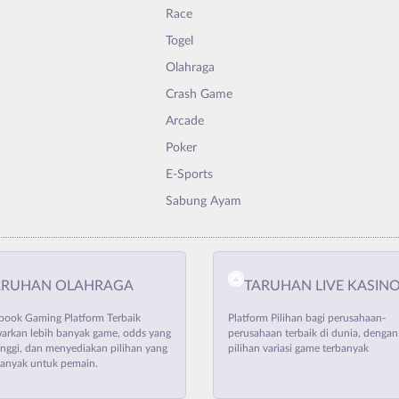
Race
Togel
Olahraga
Crash Game
Arcade
Poker
E-Sports
Sabung Ayam
ARUHAN OLAHRAGA
TARUHAN LIVE KASIN
book Gaming Platform Terbaik
Platform Pilihan bagi perusahaan-
rkan lebih banyak game, odds yang
perusahaan terbaik di dunia, dengan
tinggi, dan menyediakan pilihan yang
pilihan variasi game terbanyak
banyak untuk pemain.