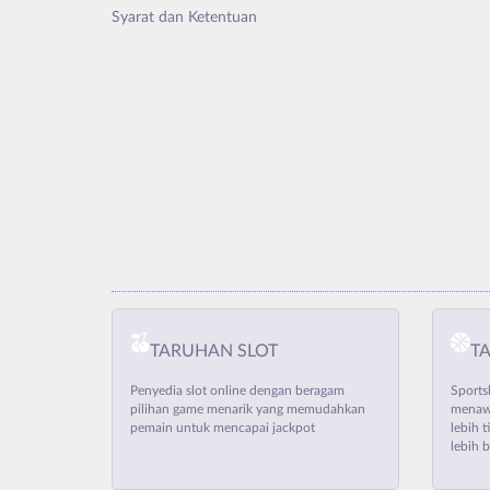
Syarat dan Ketentuan
TARUHAN SLOT
T
Penyedia slot online dengan beragam
Sports
pilihan game menarik yang memudahkan
menawa
pemain untuk mencapai jackpot
lebih 
lebih 