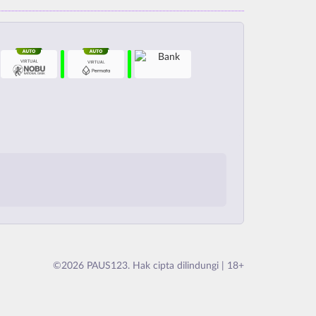
©2026 PAUS123. Hak cipta dilindungi | 18+