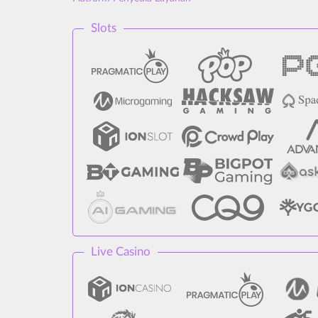
Slots
Live Casino