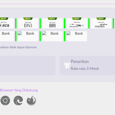
arikan tidak dapat diproses
Penarikan
Rata-rata 3 Menit
Browser Yang Didukung