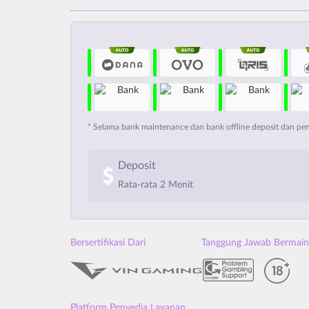
* Selama bank maintenance dan bank offline deposit dan pen
Deposit
Rata-rata 2 Menit
Bersertifikasi Dari
Tanggung Jawab Bermain
Platform Penyedia Layanan