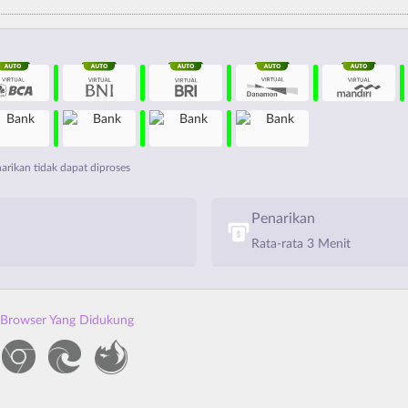
arikan tidak dapat diproses
Penarikan
Rata-rata 3 Menit
Browser Yang Didukung