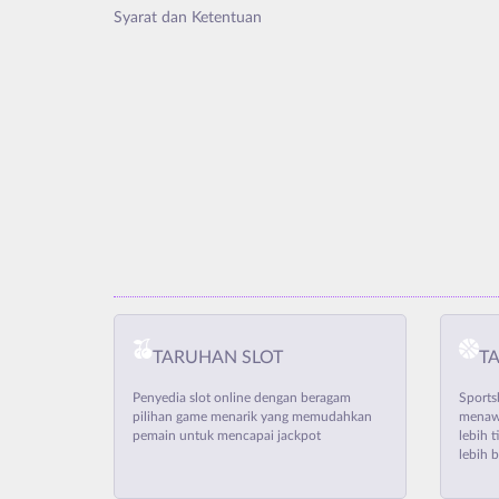
Syarat dan Ketentuan
TARUHAN SLOT
T
Penyedia slot online dengan beragam
Sports
pilihan game menarik yang memudahkan
menawa
pemain untuk mencapai jackpot
lebih 
lebih 