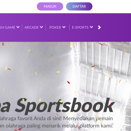
MASUK
DAFTAR
SH GAME
ARCADE
POKER
E-SPORTS
SABUNG AYAM
a Sportsbook
lahraga favorit Anda di sini! Menyediakan pemain
 olahraga paling menarik melalui platform kami.