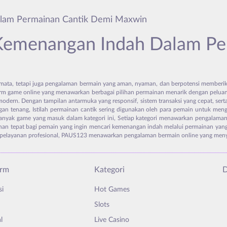
lam Permainan Cantik Demi Maxwin
emenangan Indah Dalam Pe
 semata, tetapi juga pengalaman bermain yang aman, nyaman, dan berpotensi member
orm game online yang menawarkan berbagai pilihan permainan menarik dengan pelua
dern. Dengan tampilan antarmuka yang responsif, sistem transaksi yang cepat, sert
gan tenang, Istilah permainan cantik sering digunakan oleh para pemain untuk mengg
nyak game yang masuk dalam kategori ini, Setiap kategori menawarkan pengalaman
ihan tepat bagi pemain yang ingin mencari kemenangan indah melalui permainan y
 pelayanan profesional, PAUS123 menawarkan pengalaman bermain online yang menye
orm
Kategori
D
i
Hot Games
Slots
l
Live Casino