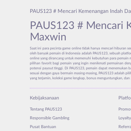
PAUS123 # Mencari Kemenangan Indah Da
PAUS123 # Mencari K
Maxwin
Saat ini para pecinta game online tidak hanya mencari hiburan
oleh banyak pemain di Indonesia adalah PAUS123, sebuah platf
online yang dirancang untuk memenuhi kebutuhan para pemain mo
pilihan favorit bagi pemain yang ingin menikmati permainan den
potensi payout tinggi. Di PAUS123, pemain dapat menemukan ba
sesuai dengan gaya bermain masing-masing, PAUS123 adalah pil
yang terjamin, koleksi game lengkap, bonus menguntungkan, dan
Kebijaksanaan
Platf
Tentang PAUS123
Promos
Responsible Gambling
Loyalty
Pusat Bantuan
Referra