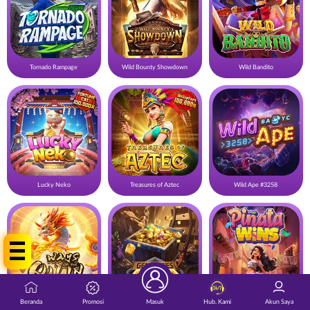
Tornado Rampage
Wild Bounty Showdown
Wild Bandito
Lucky Neko
Treasures of Aztec
Wild Ape #3258
Tap Me !
Beranda
Promosi
Masuk
Hub. Kami
Akun Saya
Ways of the Qilin
Gemstones Gold
Pinata Wins