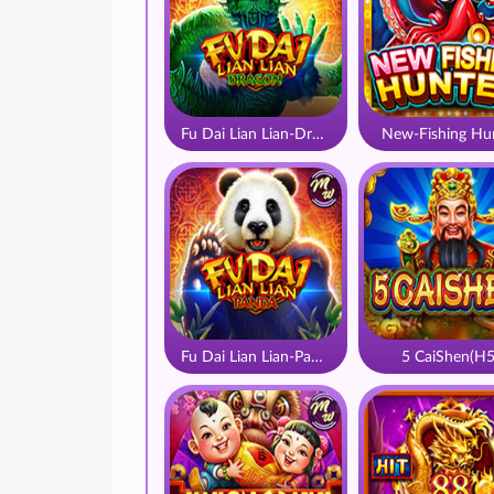
Fu Dai Lian Lian-Dragon
New-Fishing Hu
Fu Dai Lian Lian-Panda
5 CaiShen(H5