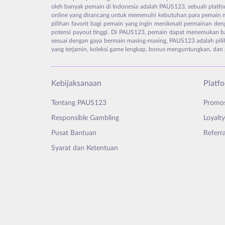
oleh banyak pemain di Indonesia adalah PAUS123, sebuah platf
online yang dirancang untuk memenuhi kebutuhan para pemain mo
pilihan favorit bagi pemain yang ingin menikmati permainan den
potensi payout tinggi. Di PAUS123, pemain dapat menemukan ba
sesuai dengan gaya bermain masing-masing, PAUS123 adalah pil
yang terjamin, koleksi game lengkap, bonus menguntungkan, dan
Kebijaksanaan
Platf
Tentang PAUS123
Promos
Responsible Gambling
Loyalty
Pusat Bantuan
Referra
Syarat dan Ketentuan