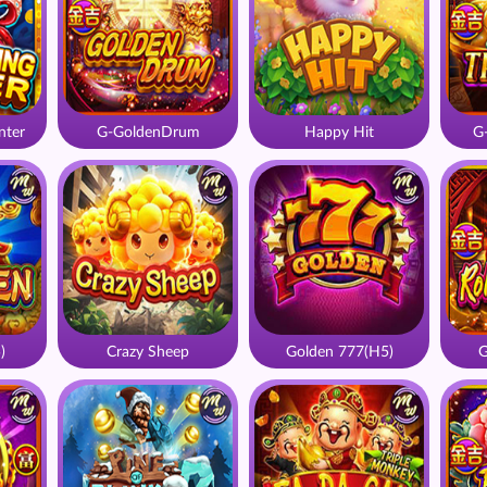
nter
G-GoldenDrum
Happy Hit
G-
)
Crazy Sheep
Golden 777(H5)
G