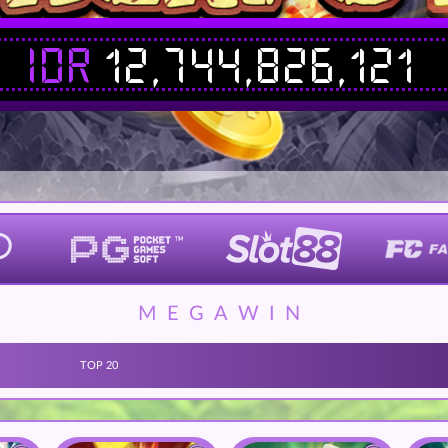
IDR
12,744,826,121
MEGAWIN
TOP 20