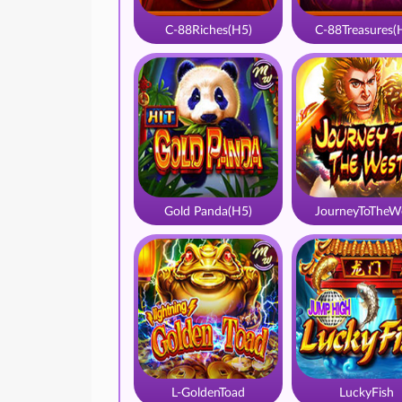
C-88Riches(H5)
C-88Treasures(
Gold Panda(H5)
JourneyToTheW
L-GoldenToad
LuckyFish