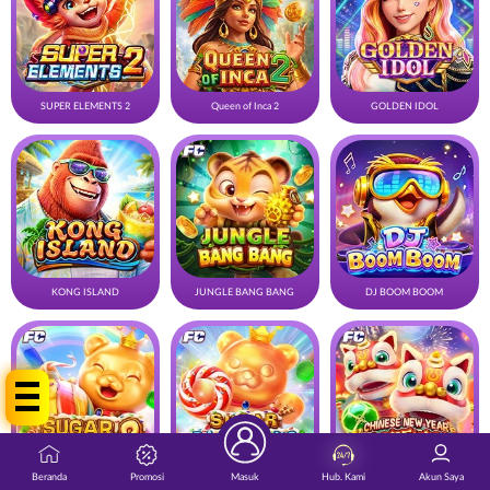
SUPER ELEMENTS 2
Queen of Inca 2
GOLDEN IDOL
KONG ISLAND
JUNGLE BANG BANG
DJ BOOM BOOM
Tap Me !
Beranda
Promosi
Masuk
Hub. Kami
Akun Saya
Sugar Bang Bang 2
SUGAR BANG BANG PLUS
Chinese New Year Moreways