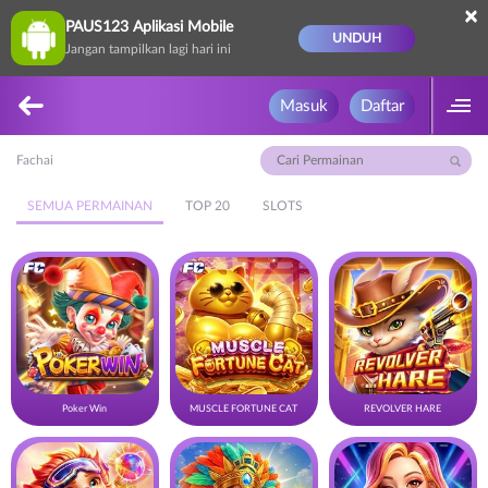
×
PAUS123 Aplikasi Mobile
UNDUH
Jangan tampilkan lagi hari ini
Masuk
Daftar
Fachai
SEMUA PERMAINAN
TOP 20
SLOTS
Poker Win
MUSCLE FORTUNE CAT
REVOLVER HARE