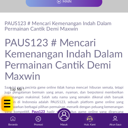
MAIN
PAUS123 # Mencari Kemenangan Indah Dalam
Permainan Cantik Demi Maxwin
PAUS123 # Mencari
Kemenangan Indah Dalam
Permainan Cantik Demi
Maxwin
Saat ini para pecinta game online tidak hanya mencari hiburan semata, tetapi
Tap Me !
juga pengalaman bermain yang aman, nyaman, dan berpotensi memberikan
kemenangan maksimal. Salah satu nama yang semakin dikenal oleh banyak
pemain di Indonesia adalah PAUS123, sebuah platform game online yang
menawarkan berbagai pilihan permainan menarik dengan peluang kemenangan
yang kompetitif,
Paus123
hadir sebagai situs game online yang dirancang
untuk memenuhi kebutuhan para pemain modern. Dengan tampilan
antarmuka yang responsif, sistem transaksi yang cepat, serta dukungan
Beranda
Promosi
Masuk
Hub. Kami
Akun Saya
customer service 24 jam, PAUS123 menjadi salah satu pilihan favorit bagi