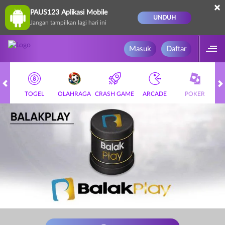
×
PAUS123 Aplikasi Mobile
UNDUH
Jangan tampilkan lagi hari ini
Masuk
Daftar
E
TOGEL
OLAHRAGA
CRASH GAME
ARCADE
POKER
E