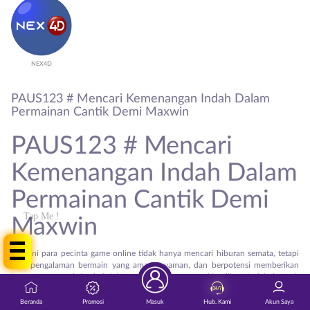
NEX4D
PAUS123 # Mencari Kemenangan Indah Dalam
Permainan Cantik Demi Maxwin
PAUS123 # Mencari
Kemenangan Indah Dalam
Permainan Cantik Demi
Tap Me !
Maxwin
Saat ini para pecinta game online tidak hanya mencari hiburan semata, tetapi
juga pengalaman bermain yang aman, nyaman, dan berpotensi memberikan
kemenangan maksimal. Salah satu nama yang semakin dikenal oleh banyak
pemain di Indonesia adalah PAUS123, sebuah platform game online yang
menawarkan berbagai pilihan permainan menarik dengan peluang kemenangan
Beranda
Promosi
Masuk
Hub. Kami
Akun Saya