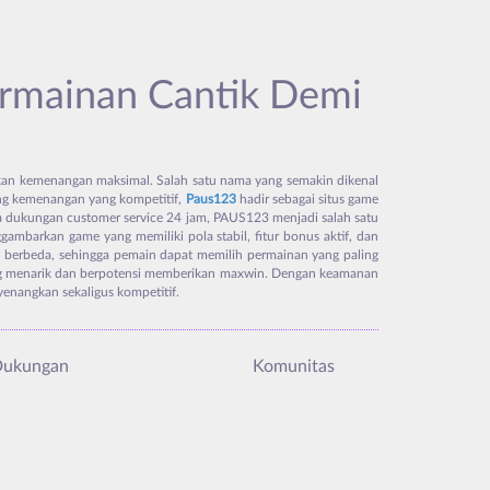
rmainan Cantik Demi
ikan kemenangan maksimal. Salah satu nama yang semakin dikenal
ng kemenangan yang kompetitif,
Paus123
hadir sebagai situs game
a dukungan customer service 24 jam, PAUS123 menjadi salah satu
ambarkan game yang memiliki pola stabil, fitur bonus aktif, dan
 berbeda, sehingga pemain dapat memilih permainan yang paling
ang menarik dan berpotensi memberikan maxwin. Dengan keamanan
nangkan sekaligus kompetitif.
ukungan
Komunitas