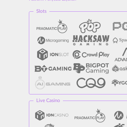
Slots
Live Casino