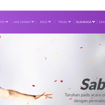
OTS
LIVE CASINO
RACE
TOGEL
OLAHRAGA
CRA
Sab
Taruhan pada acara o
dengan permainan