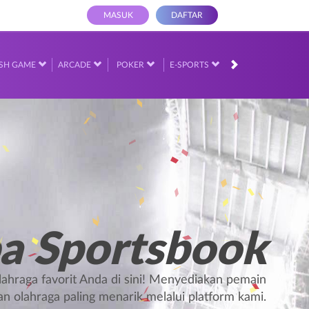
MASUK
DAFTAR
SH GAME
ARCADE
POKER
E-SPORTS
SABUNG AYAM
a Sportsbook
lahraga favorit Anda di sini! Menyediakan pemain
 olahraga paling menarik melalui platform kami.