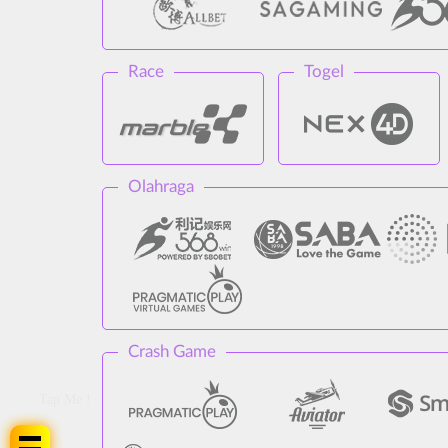
Race
Togel
Olahraga
Crash Game
Tap Me !