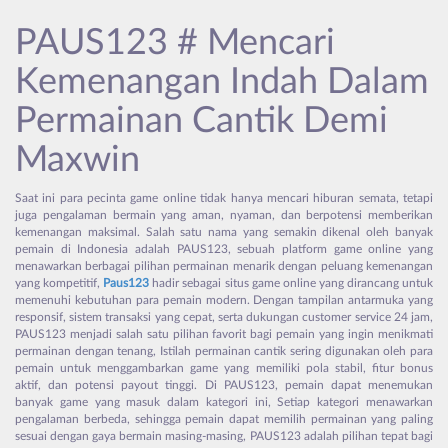
PAUS123 # Mencari
Kemenangan Indah Dalam
Permainan Cantik Demi
Maxwin
Saat ini para pecinta game online tidak hanya mencari hiburan semata, tetapi
juga pengalaman bermain yang aman, nyaman, dan berpotensi memberikan
kemenangan maksimal. Salah satu nama yang semakin dikenal oleh banyak
pemain di Indonesia adalah PAUS123, sebuah platform game online yang
menawarkan berbagai pilihan permainan menarik dengan peluang kemenangan
yang kompetitif,
Paus123
hadir sebagai situs game online yang dirancang untuk
memenuhi kebutuhan para pemain modern. Dengan tampilan antarmuka yang
responsif, sistem transaksi yang cepat, serta dukungan customer service 24 jam,
PAUS123 menjadi salah satu pilihan favorit bagi pemain yang ingin menikmati
permainan dengan tenang, Istilah permainan cantik sering digunakan oleh para
pemain untuk menggambarkan game yang memiliki pola stabil, fitur bonus
aktif, dan potensi payout tinggi. Di PAUS123, pemain dapat menemukan
banyak game yang masuk dalam kategori ini, Setiap kategori menawarkan
pengalaman berbeda, sehingga pemain dapat memilih permainan yang paling
sesuai dengan gaya bermain masing-masing, PAUS123 adalah pilihan tepat bagi