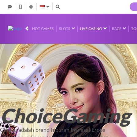
HOT GAMES
SLOTS
LIVE CASINO
RACE
TO
ChoiceGaming
Choice adalah brand hiburan live asal Eropa