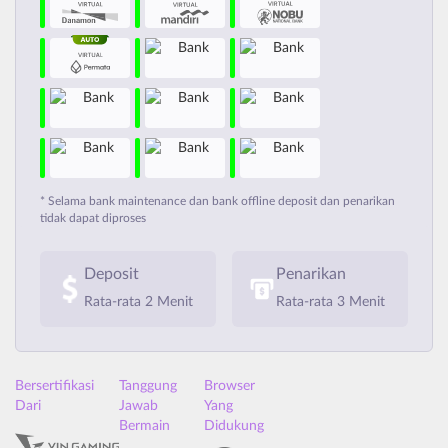
* Selama bank maintenance dan bank offline deposit dan penarikan
tidak dapat diproses
Deposit
Penarikan
Rata-rata 2 Menit
Rata-rata 3 Menit
Bersertifikasi
Tanggung
Browser
Dari
Jawab
Yang
Bermain
Didukung