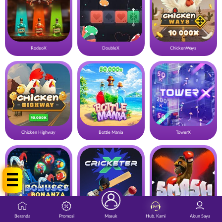
RodeoX
DoubleX
ChickenWays
Chicken Highway
Bottle Mania
TowerX
Tap Me !
Beranda
Promosi
Masuk
Hub. Kami
Akun Saya
4 Bonuses Bonanza
CricketerX
Smash X