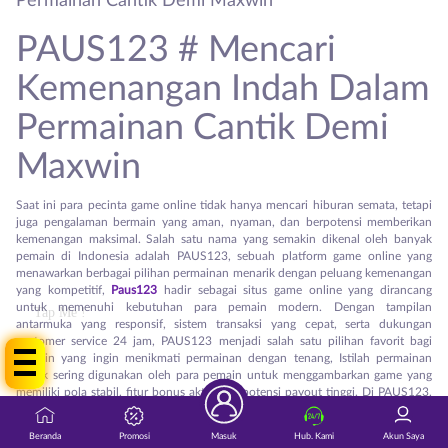
Permainan Cantik Demi Maxwin
PAUS123 # Mencari
Kemenangan Indah Dalam
Permainan Cantik Demi
Maxwin
Saat ini para pecinta game online tidak hanya mencari hiburan semata, tetapi
juga pengalaman bermain yang aman, nyaman, dan berpotensi memberikan
kemenangan maksimal. Salah satu nama yang semakin dikenal oleh banyak
pemain di Indonesia adalah PAUS123, sebuah platform game online yang
menawarkan berbagai pilihan permainan menarik dengan peluang kemenangan
yang kompetitif,
Paus123
hadir sebagai situs game online yang dirancang
untuk memenuhi kebutuhan para pemain modern. Dengan tampilan
Tap Me !
antarmuka yang responsif, sistem transaksi yang cepat, serta dukungan
customer service 24 jam, PAUS123 menjadi salah satu pilihan favorit bagi
pemain yang ingin menikmati permainan dengan tenang, Istilah permainan
cantik sering digunakan oleh para pemain untuk menggambarkan game yang
memiliki pola stabil, fitur bonus aktif, dan potensi payout tinggi. Di PAUS123,
pemain dapat menemukan banyak game yang masuk dalam kategori ini, Setiap
kategori menawarkan pengalaman berbeda, sehingga pemain dapat memilih
Beranda
Promosi
Masuk
Hub. Kami
Akun Saya
permainan yang paling sesuai dengan gaya bermain masing-masing, PAUS123