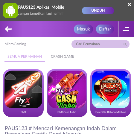
×
PAUS123 Aplikasi Mobile
UNDUH
Jangan tampilkan lagi hari ini
Masuk
Daftar
MicroGaming
SEMUA PERMAINAN
CRASH GAME
FlyX
FlyX Cash Turbo
Incredible Balloon Machine
PAUS123 # Mencari Kemenangan Indah Dalam