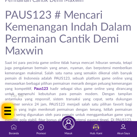
Permainan Cantik Demi Maxwin
PAUS123 # Mencari
Kemenangan Indah Dalam
Permainan Cantik Demi
Maxwin
Saat ini para pecinta game online tidak hanya mencari hiburan semata, tetapi
juga pengalaman bermain yang aman, nyaman, dan berpotensi memberikan
kemenangan maksimal. Salah satu nama yang semakin dikenal oleh banyak
pemain di Indonesia adalah PAUS123, sebuah platform game online yang
menawarkan berbagai pilihan permainan menarik dengan peluang kemenangan
yang kompetitif,
Paus123
hadir sebagai situs game online yang dirancang
untuk memenuhi kebutuhan para pemain modern. Dengan tampilan
Tap Me !
antarmuka yang responsif, sistem transaksi yang cepat, serta dukungan
customer service 24 jam, PAUS123 menjadi salah satu pilihan favorit bagi
pemain yang ingin menikmati permainan dengan tenang, Istilah permainan
cantik sering digunakan oleh para pemain untuk menggambarkan game yang
memiliki pola stabil, fitur bonus aktif, dan potensi payout tinggi. Di PAUS123,
pemain dapat menemukan banyak game yang masuk dalam kategori ini, Setiap
kategori menawarkan pengalaman berbeda, sehingga pemain dapat memilih
Beranda
Promosi
Masuk
Hub. Kami
Akun Saya
permainan yang paling sesuai dengan gaya bermain masing-masing, PAUS123