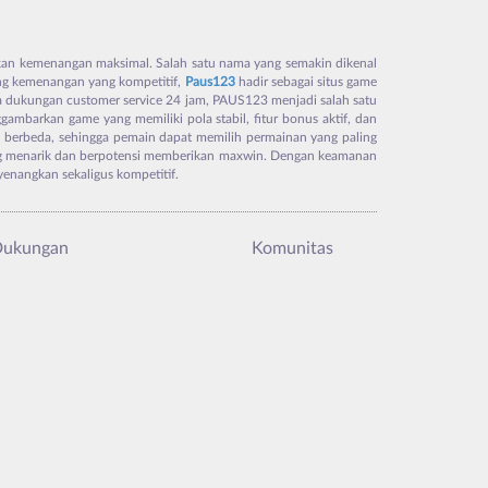
ikan kemenangan maksimal. Salah satu nama yang semakin dikenal
ng kemenangan yang kompetitif,
Paus123
hadir sebagai situs game
a dukungan customer service 24 jam, PAUS123 menjadi salah satu
ambarkan game yang memiliki pola stabil, fitur bonus aktif, dan
 berbeda, sehingga pemain dapat memilih permainan yang paling
ang menarik dan berpotensi memberikan maxwin. Dengan keamanan
nangkan sekaligus kompetitif.
ukungan
Komunitas