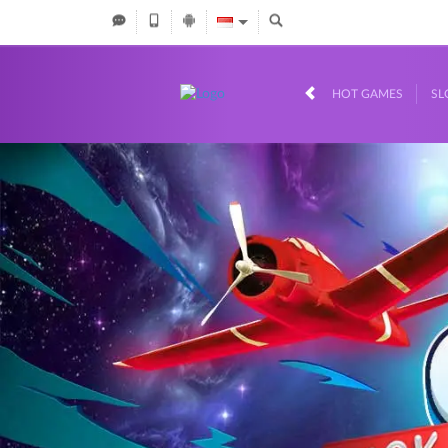
HOT GAMES
SL