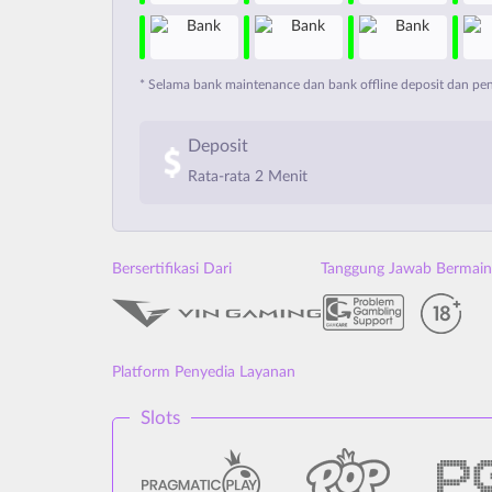
* Selama bank maintenance dan bank offline deposit dan pen
Deposit
Rata-rata 2 Menit
Bersertifikasi Dari
Tanggung Jawab Bermain
Platform Penyedia Layanan
Slots