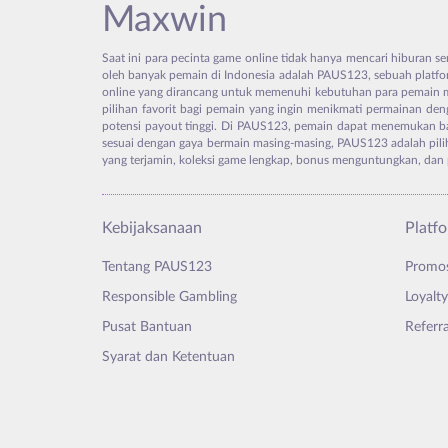
Maxwin
Saat ini para pecinta game online tidak hanya mencari hiburan
oleh banyak pemain di Indonesia adalah PAUS123, sebuah platf
online yang dirancang untuk memenuhi kebutuhan para pemain mo
pilihan favorit bagi pemain yang ingin menikmati permainan den
potensi payout tinggi. Di PAUS123, pemain dapat menemukan ba
sesuai dengan gaya bermain masing-masing, PAUS123 adalah pil
yang terjamin, koleksi game lengkap, bonus menguntungkan, dan
Kebijaksanaan
Platf
Tentang PAUS123
Promos
Responsible Gambling
Loyalty
Pusat Bantuan
Referra
Syarat dan Ketentuan