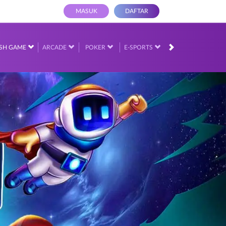
MASUK
DAFTAR
SH GAME
ARCADE
POKER
E-SPORTS
SABUNG AYAM