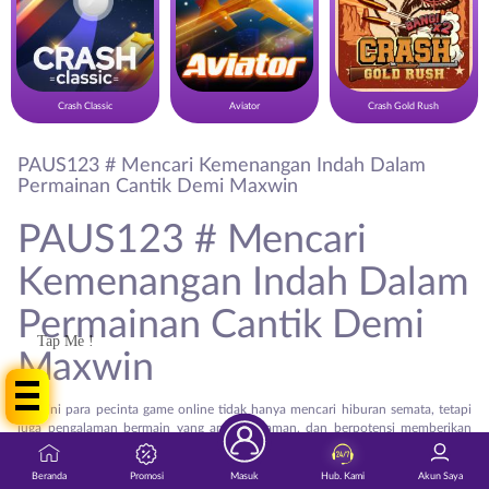
Crash Classic
Aviator
Crash Gold Rush
PAUS123 # Mencari Kemenangan Indah Dalam
Permainan Cantik Demi Maxwin
PAUS123 # Mencari
Kemenangan Indah Dalam
Permainan Cantik Demi
Tap Me !
Maxwin
Saat ini para pecinta game online tidak hanya mencari hiburan semata, tetapi
juga pengalaman bermain yang aman, nyaman, dan berpotensi memberikan
kemenangan maksimal. Salah satu nama yang semakin dikenal oleh banyak
pemain di Indonesia adalah PAUS123, sebuah platform game online yang
Beranda
Promosi
Masuk
Hub. Kami
Akun Saya
menawarkan berbagai pilihan permainan menarik dengan peluang kemenangan