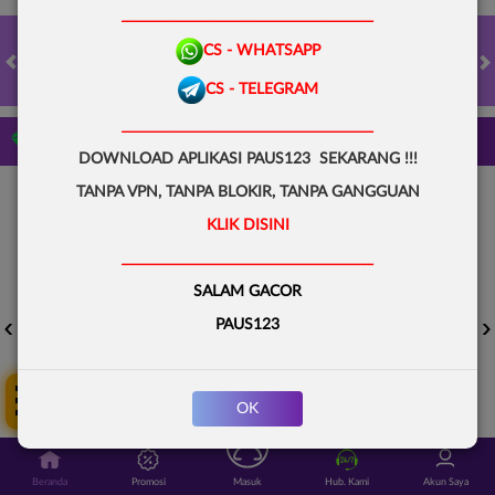
______________________________________
CS - WHATSAPP
HOT GAMES
SLOTS
LIVE CASINO
RACE
TOGEL
OL
CS - TELEGRAM
______________________________________
Game Populer
DOWNLOAD APLIKASI PAUS123 SEKARANG !!!
TANPA VPN, TANPA BLOKIR, TANPA GANGGUAN
KLIK DISINI
______________________________________
SALAM GACOR
GATES OF OLYMPUS POP
STORM OF SETH 2
GOYANG GAIB
PAUS123
Tap Me !
OK
MAHJONG WINS 3 – BLACK SCATTER
SWEET BONANZA 2500
GATES OF OLYMPUS 1000
Beranda
Promosi
Masuk
Hub. Kami
Akun Saya