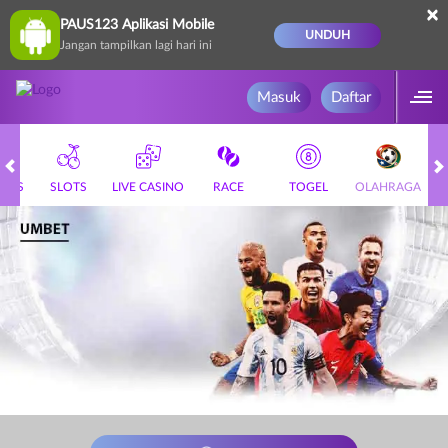
×
PAUS123 Aplikasi Mobile
UNDUH
Jangan tampilkan lagi hari ini
Masuk
Daftar
MES
SLOTS
LIVE CASINO
RACE
TOGEL
OLAHRAGA
CR