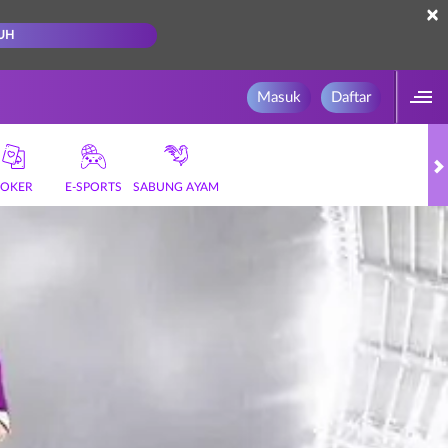
×
UH
Masuk
Daftar
POKER
E-SPORTS
SABUNG AYAM