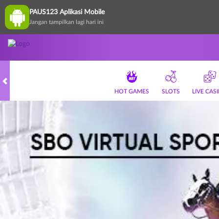
PAUS123 Aplikasi Mobile
Jangan tampilkan lagi hari ini
HOT GAMES
SLOTS
LIVE CAS