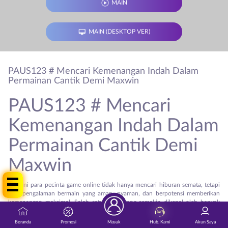
MAIN
MAIN (DESKTOP VER)
PAUS123 # Mencari Kemenangan Indah Dalam
Permainan Cantik Demi Maxwin
PAUS123 # Mencari
Kemenangan Indah Dalam
Permainan Cantik Demi
Tap Me !
Maxwin
Saat ini para pecinta game online tidak hanya mencari hiburan semata, tetapi
juga pengalaman bermain yang aman, nyaman, dan berpotensi memberikan
kemenangan maksimal. Salah satu nama yang semakin dikenal oleh banyak
pemain di Indonesia adalah PAUS123, sebuah platform game online yang
menawarkan berbagai pilihan permainan menarik dengan peluang kemenangan
Beranda
Promosi
Masuk
Hub. Kami
Akun Saya