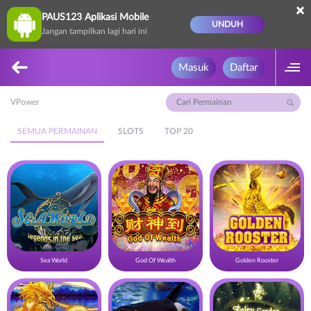
×
PAUS123 Aplikasi Mobile
UNDUH
Jangan tampilkan lagi hari ini
Masuk
Daftar
VPower
SEMUA PERMAINAN
SLOTS
TOP 20
Sea World
God Of Wealth
Golden Rooster