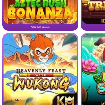
Aztec Rush Bonanza
Tap Me !