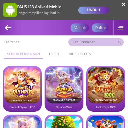
×
PAUS123 Aplikasi Mobile
UNDUH
Jangan tampilkan lagi hari ini
Masuk
Daftar
Fat Panda
SEMUA PERMAINAN
TOP 20
VIDEO SLOTS
Gates of Olympus POP
Olympus Wins
Lucky Tiger 1000