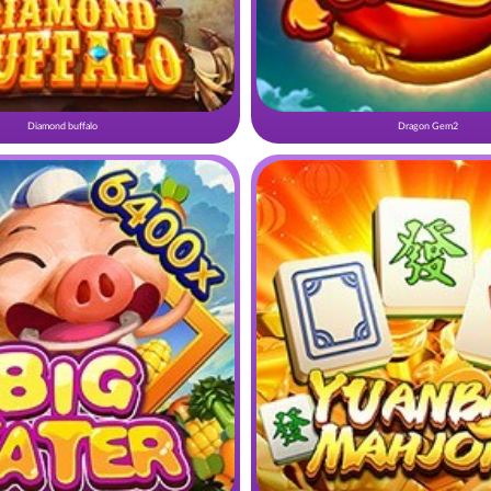
Diamond buffalo
Dragon Gem2