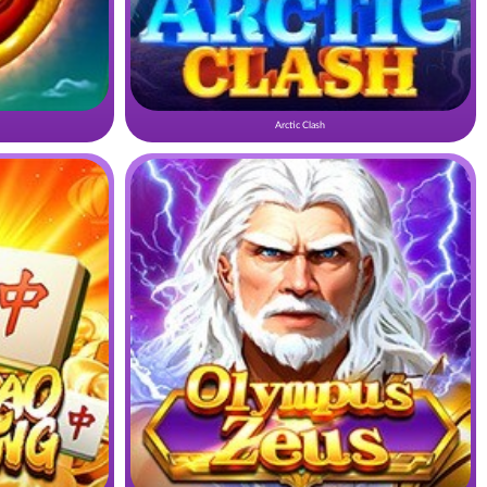
Arctic Clash