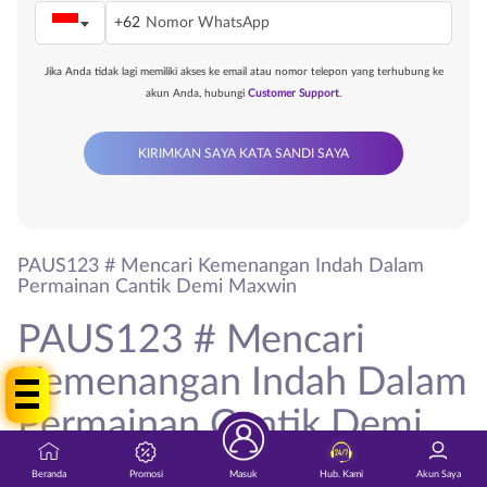
+62
Jika Anda tidak lagi memiliki akses ke email atau nomor telepon yang terhubung ke
akun Anda, hubungi
Customer Support
.
PAUS123 # Mencari Kemenangan Indah Dalam
Permainan Cantik Demi Maxwin
PAUS123 # Mencari
Tap Me !
Kemenangan Indah Dalam
Permainan Cantik Demi
Maxwin
Beranda
Promosi
Masuk
Hub. Kami
Akun Saya